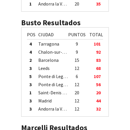
1
Andorra la Vella
20
35
Busto Resultados
POS
CIUDAD
PUNTOS
TOTAL
4
Tarragona
9
101
4
Chalon-sur-Saône
9
92
2
Barcelona
15
83
3
Leeds
12
68
5
Ponte di Legno
6
107
3
Ponte di Legno
12
56
1
Saint-Denis / Île de la Réunion
20
20
3
Madrid
12
44
3
Andorra la Vella
12
32
Marcelli Resultados