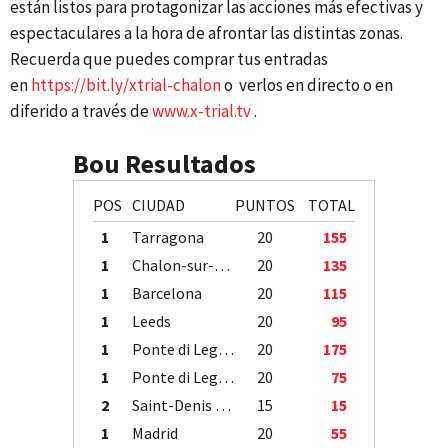
están listos para protagonizar las acciones más efectivas y
espectaculares a la hora de afrontar las distintas zonas.
Recuerda que puedes comprar tus entradas
en
https://bit.ly/xtrial-chalon
o verlos en directo o en
diferido a través de
www.x-trial.tv
.
Bou Resultados
POS
CIUDAD
PUNTOS
TOTAL
1
Tarragona
20
155
1
Chalon-sur-Saône
20
135
1
Barcelona
20
115
1
Leeds
20
95
1
Ponte di Legno
20
175
1
Ponte di Legno
20
75
2
Saint-Denis / Île de la Réunion
15
15
1
Madrid
20
55