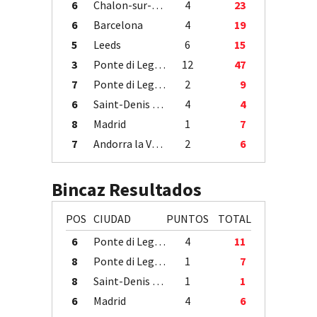
6
Chalon-sur-Saône
4
23
6
Barcelona
4
19
5
Leeds
6
15
3
Ponte di Legno
12
47
7
Ponte di Legno
2
9
6
Saint-Denis / Île de la Réunion
4
4
8
Madrid
1
7
7
Andorra la Vella
2
6
Bincaz Resultados
POS
CIUDAD
PUNTOS
TOTAL
6
Ponte di Legno
4
11
8
Ponte di Legno
1
7
8
Saint-Denis / Île de la Réunion
1
1
6
Madrid
4
6