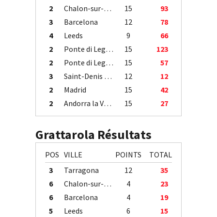
2
Chalon-sur-Saône
15
93
3
Barcelona
12
78
4
Leeds
9
66
2
Ponte di Legno
15
123
2
Ponte di Legno
15
57
3
Saint-Denis / Île de la Réunion
12
12
2
Madrid
15
42
2
Andorra la Vella
15
27
Grattarola Résultats
POS
VILLE
POINTS
TOTAL
3
Tarragona
12
35
6
Chalon-sur-Saône
4
23
6
Barcelona
4
19
5
Leeds
6
15