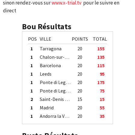
sinon rendez-vous sur
www.x-trial.tv
pour le suivre en
direct
Bou Résultats
POS
VILLE
POINTS
TOTAL
1
Tarragona
20
155
1
Chalon-sur-Saône
20
135
1
Barcelona
20
115
1
Leeds
20
95
1
Ponte di Legno
20
175
1
Ponte di Legno
20
75
2
Saint-Denis / Île de la Réunion
15
15
1
Madrid
20
55
1
Andorra la Vella
20
35