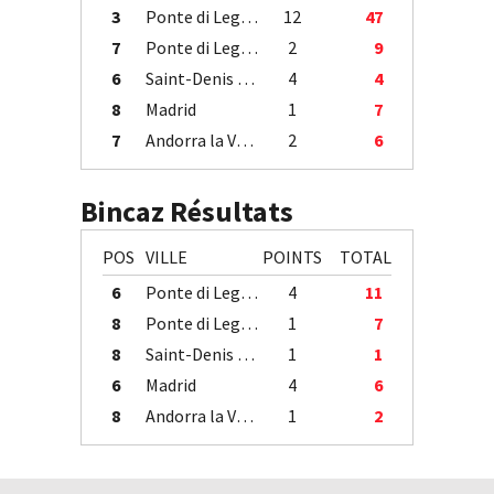
3
Ponte di Legno
12
47
7
Ponte di Legno
2
9
6
Saint-Denis / Île de la Réunion
4
4
8
Madrid
1
7
7
Andorra la Vella
2
6
Bincaz Résultats
POS
VILLE
POINTS
TOTAL
6
Ponte di Legno
4
11
8
Ponte di Legno
1
7
8
Saint-Denis / Île de la Réunion
1
1
6
Madrid
4
6
8
Andorra la Vella
1
2