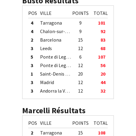
Busto Résultats
POS
VILLE
POINTS
TOTAL
4
Tarragona
9
101
4
Chalon-sur-Saône
9
92
2
Barcelona
15
83
3
Leeds
12
68
5
Ponte di Legno
6
107
3
Ponte di Legno
12
56
1
Saint-Denis / Île de la Réunion
20
20
3
Madrid
12
44
3
Andorra la Vella
12
32
Marcelli Résultats
POS
VILLE
POINTS
TOTAL
2
Tarragona
15
108