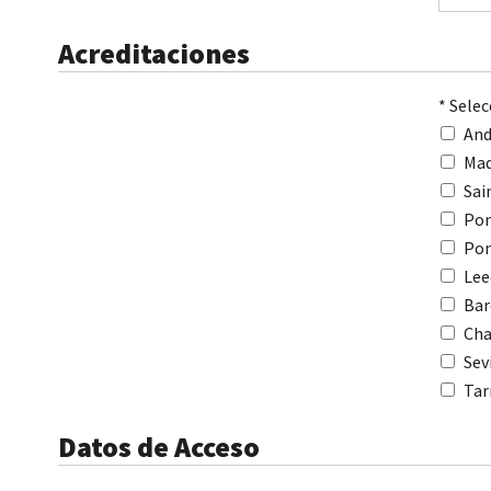
Acreditaciones
* Sele
And
Mad
Sai
Pon
Pon
Lee
Bar
Cha
Sev
Tar
Datos de Acceso