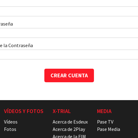
raseña
te la Contraseña
VÍDEOS Y FOTOS
X-TRIAL
MEDIA
Vídeos
Acerca de Esdeux
Pase TV
Fotos
Acerca de 2Play
Pase Media
Acerca de la FIM