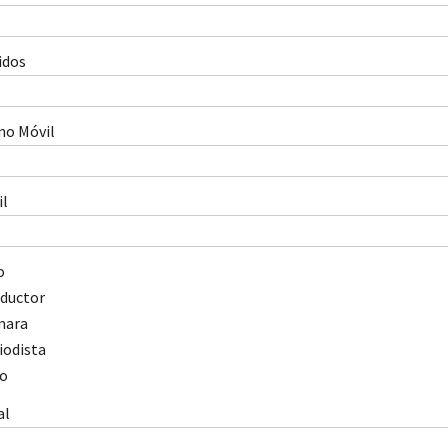
idos
no Móvil
il
o
ductor
mara
iodista
o
al