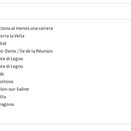
cciona al menos una carrera
orra la Vella
rid
nt-Denis / Île de la Réunion
te di Legno
te di Legno
ds
celona
lon-sur-Saône
illa
ragona