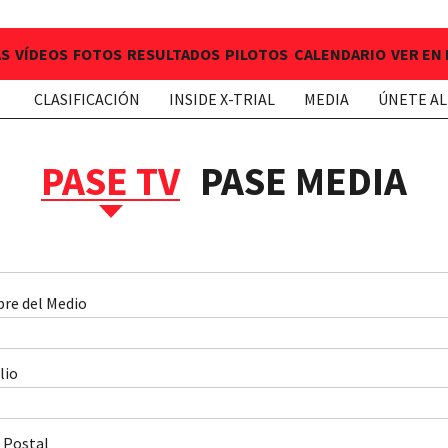
AS
VÍDEOS
FOTOS
RESULTADOS
PILOTOS
CALENDARIO
VER EN
CLASIFICACIÓN
INSIDE X-TRIAL
MEDIA
ÚNETE AL
PASE TV
PASE MEDIA
re del Medio
lio
 Postal