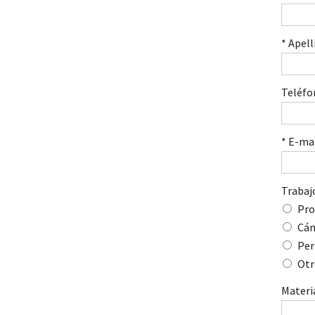
* Apell
Teléfo
* E-ma
Trabaj
Pro
Cá
Per
Otr
Materi