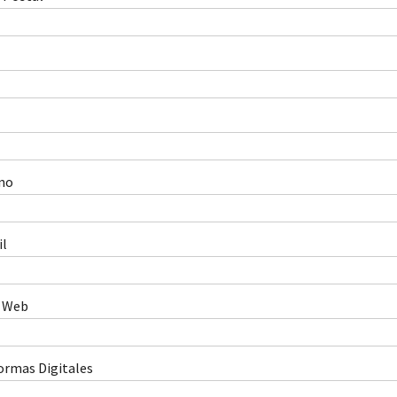
no
il
 Web
ormas Digitales