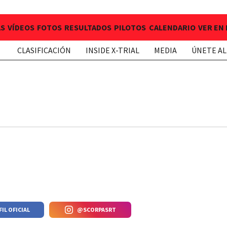
AS
VÍDEOS
FOTOS
RESULTADOS
PILOTOS
CALENDARIO
VER EN
CLASIFICACIÓN
INSIDE X-TRIAL
MEDIA
ÚNETE AL
FIL OFICIAL
@SCORPASRT