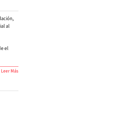
dación,
al al
e el
Leer Más