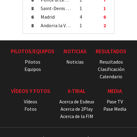
8
Saint-Denis / Île de la Réunion
1
1
6
Madrid
4
6
8
Andorra la Vella
1
2
PILOTOS/EQUIPOS
NOTICIAS
RESULTADOS
Pilotos
Noticias
Resultados
Equipos
Clasificación
Calendario
VÍDEOS Y FOTOS
X-TRIAL
MEDIA
Vídeos
Acerca de Esdeux
Pase TV
Fotos
Acerca de 2Play
Pase Media
Acerca de la FIM