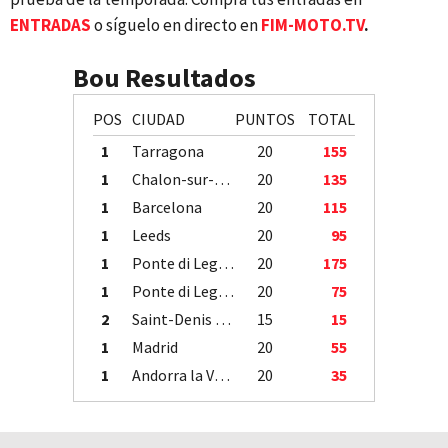
ENTRADAS
o síguelo en directo en
FIM-MOTO.TV
.
Bou Resultados
POS
CIUDAD
PUNTOS
TOTAL
1
Tarragona
20
155
1
Chalon-sur-Saône
20
135
1
Barcelona
20
115
1
Leeds
20
95
1
Ponte di Legno
20
175
1
Ponte di Legno
20
75
2
Saint-Denis / Île de la Réunion
15
15
1
Madrid
20
55
1
Andorra la Vella
20
35