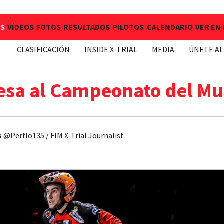
AS
VÍDEOS
FOTOS
RESULTADOS
PILOTOS
CALENDARIO
VER EN
CLASIFICACIÓN
INSIDE X-TRIAL
MEDIA
ÚNETE AL
esa al Campeonato del Mu
s
@Perflo135 / FIM X-Trial Journalist