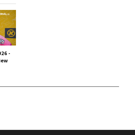
026 -
iew