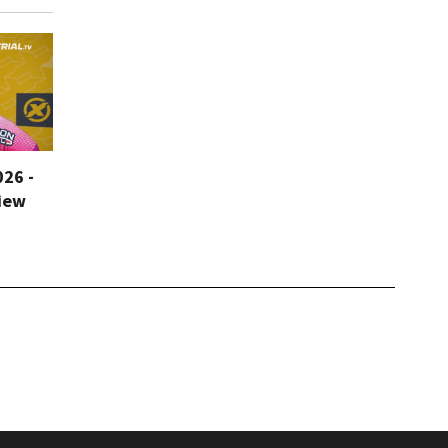
026 -
iew