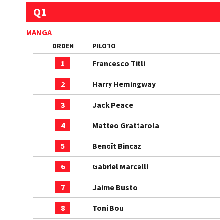
Q1
MANGA
ORDEN
PILOTO
1
Francesco Titli
2
Harry Hemingway
3
Jack Peace
4
Matteo Grattarola
5
Benoît Bincaz
6
Gabriel Marcelli
7
Jaime Busto
8
Toni Bou