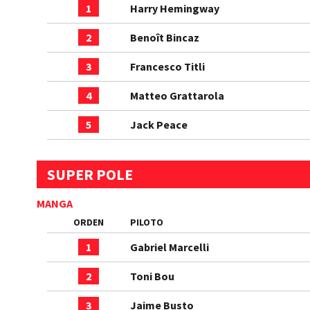
1
Harry Hemingway
2
Benoît Bincaz
3
Francesco Titli
4
Matteo Grattarola
5
Jack Peace
SUPER POLE
MANGA
ORDEN
PILOTO
1
Gabriel Marcelli
2
Toni Bou
3
Jaime Busto