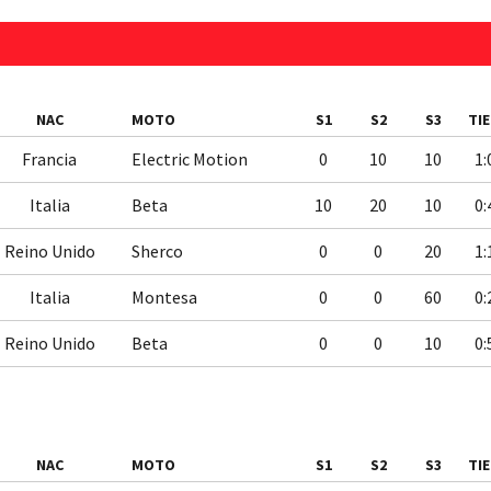
NAC
MOTO
S1
S2
S3
TI
Francia
Electric Motion
0
10
10
1:
Italia
Beta
10
20
10
0:
Reino Unido
Sherco
0
0
20
1:
Italia
Montesa
0
0
60
0:
Reino Unido
Beta
0
0
10
0:
NAC
MOTO
S1
S2
S3
TI