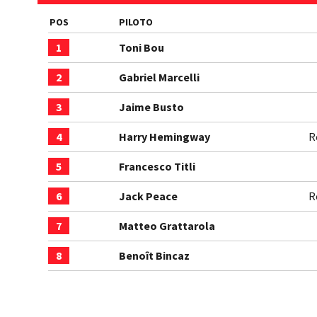
POS
PILOTO
1
Toni Bou
2
Gabriel Marcelli
3
Jaime Busto
4
Harry Hemingway
R
5
Francesco Titli
6
Jack Peace
R
7
Matteo Grattarola
8
Benoît Bincaz