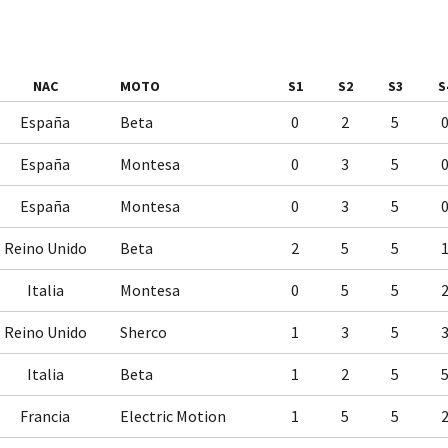
NAC
MOTO
S1
S2
S3
S
España
Beta
0
2
5
España
Montesa
0
3
5
España
Montesa
0
3
5
Reino Unido
Beta
2
5
5
Italia
Montesa
0
5
5
Reino Unido
Sherco
1
3
5
Italia
Beta
1
2
5
Francia
Electric Motion
1
5
5