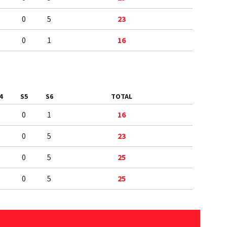
5
0
5
23
3
0
1
16
4
S5
S6
TOTAL
3
0
1
16
5
0
5
23
5
0
5
25
5
0
5
25