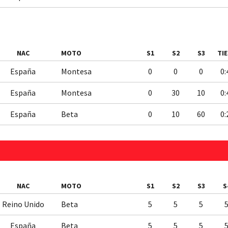
NAC
MOTO
S1
S2
S3
TI
España
Montesa
0
0
0
0:
España
Montesa
0
30
10
0:
España
Beta
0
10
60
0:
NAC
MOTO
S1
S2
S3
S
Reino Unido
Beta
5
5
5
España
Beta
5
5
5