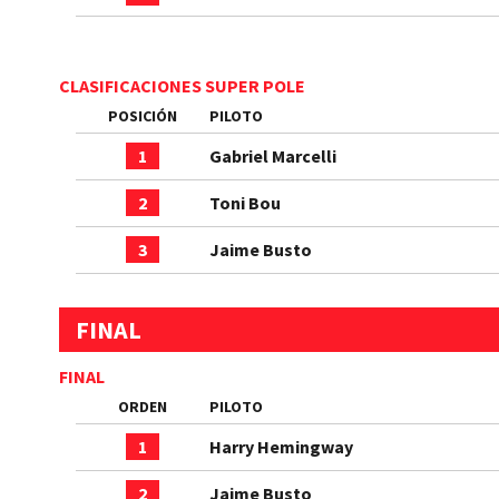
CLASIFICACIONES SUPER POLE
POSICIÓN
PILOTO
1
Gabriel Marcelli
2
Toni Bou
3
Jaime Busto
FINAL
FINAL
ORDEN
PILOTO
1
Harry Hemingway
2
Jaime Busto