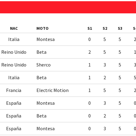
NAC
MOTO
S1
S2
S3
S
Italia
Montesa
0
5
5
Reino Unido
Beta
2
5
5
Reino Unido
Sherco
1
3
5
Italia
Beta
1
2
5
Francia
Electric Motion
1
5
5
España
Montesa
0
3
5
España
Beta
0
2
5
España
Montesa
0
3
5