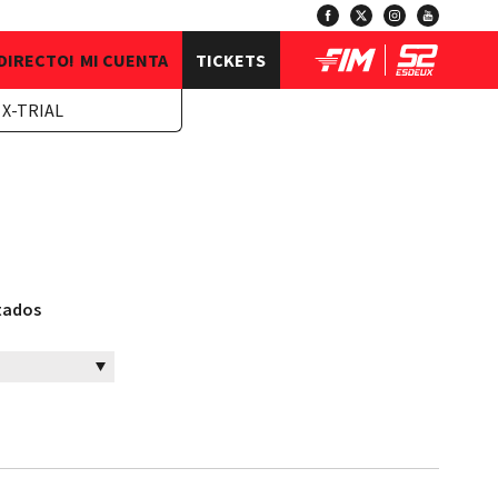
 DIRECTO!
MI CUENTA
TICKETS
 X-TRIAL
ltados