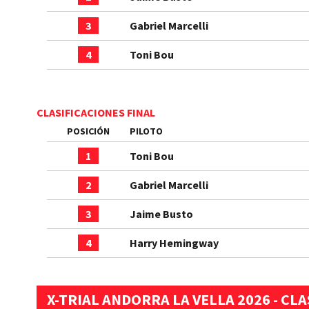
3
Gabriel Marcelli
4
Toni Bou
CLASIFICACIONES FINAL
POSICIÓN
PILOTO
1
Toni Bou
2
Gabriel Marcelli
3
Jaime Busto
4
Harry Hemingway
X-TRIAL ANDORRA LA VELLA 2026 - CL