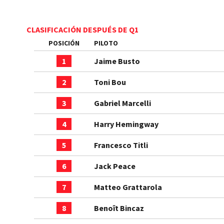
CLASIFICACIÓN DESPUÉS DE Q1
POSICIÓN
PILOTO
1
Jaime Busto
2
Toni Bou
3
Gabriel Marcelli
4
Harry Hemingway
5
Francesco Titli
6
Jack Peace
7
Matteo Grattarola
8
Benoît Bincaz