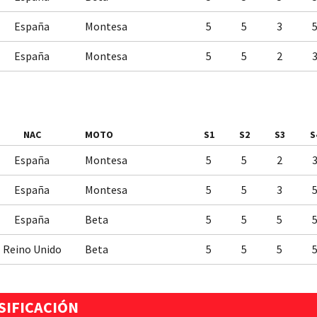
España
Montesa
5
5
3
España
Montesa
5
5
2
NAC
MOTO
S1
S2
S3
S
España
Montesa
5
5
2
España
Montesa
5
5
3
España
Beta
5
5
5
Reino Unido
Beta
5
5
5
ASIFICACIÓN