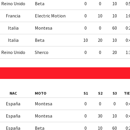
Reino Unido
Beta
0
0
10
0:
Francia
Electric Motion
0
10
10
1:
Italia
Montesa
0
0
60
0:
Italia
Beta
10
20
10
0:
Reino Unido
Sherco
0
0
20
1:
NAC
MOTO
S1
S2
S3
TI
España
Montesa
0
0
0
0:
España
Montesa
0
30
10
0:
España
Beta
0
10
60
0: