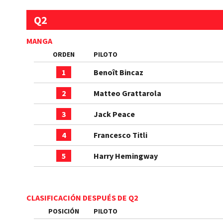
Q2
MANGA
ORDEN
PILOTO
1
Benoît Bincaz
2
Matteo Grattarola
3
Jack Peace
4
Francesco Titli
5
Harry Hemingway
CLASIFICACIÓN DESPUÉS DE Q2
POSICIÓN
PILOTO