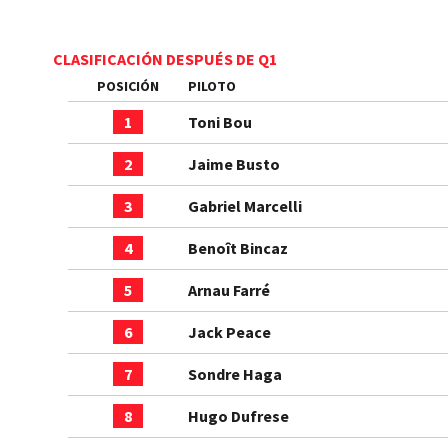
CLASIFICACIÓN DESPUÉS DE Q1
POSICIÓN
PILOTO
1
Toni Bou
2
Jaime Busto
3
Gabriel Marcelli
4
Benoît Bincaz
5
Arnau Farré
6
Jack Peace
7
Sondre Haga
8
Hugo Dufrese