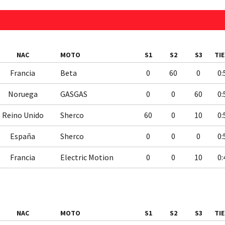
NAC
MOTO
S1
S2
S3
TI
Francia
Beta
0
60
0
0:
Noruega
GASGAS
0
0
60
0:
Reino Unido
Sherco
60
0
10
0:
España
Sherco
0
0
0
0:
Francia
Electric Motion
0
0
10
0:
NAC
MOTO
S1
S2
S3
TI