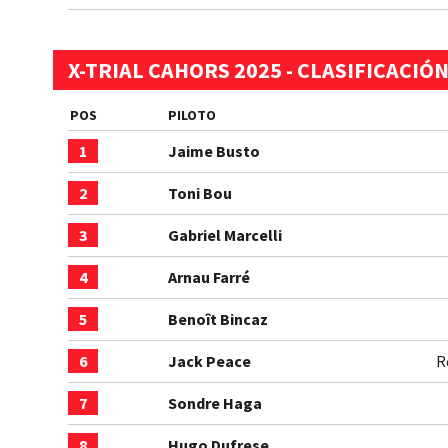
X-TRIAL CAHORS 2025 - CLASIFICACIÓ
POS
PILOTO
1
Jaime Busto
2
Toni Bou
3
Gabriel Marcelli
4
Arnau Farré
5
Benoît Bincaz
6
Jack Peace
R
7
Sondre Haga
8
Hugo Dufrese