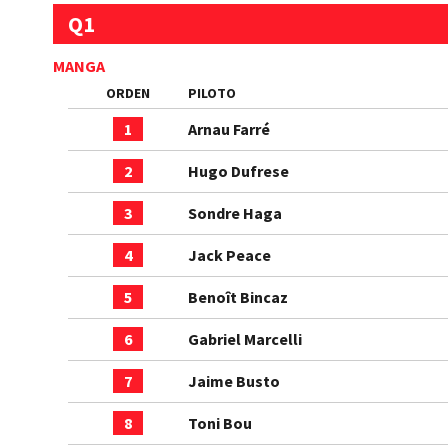
Q1
MANGA
ORDEN
PILOTO
1
Arnau Farré
2
Hugo Dufrese
3
Sondre Haga
4
Jack Peace
5
Benoît Bincaz
6
Gabriel Marcelli
7
Jaime Busto
8
Toni Bou