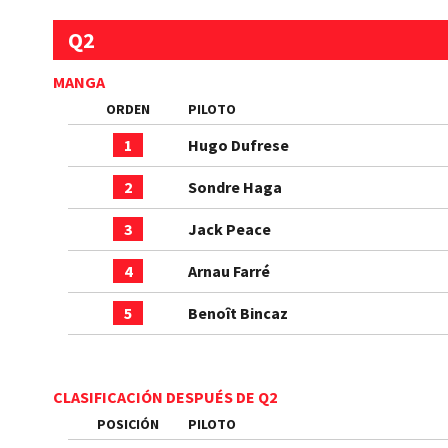
Q2
MANGA
ORDEN
PILOTO
1
Hugo Dufrese
2
Sondre Haga
3
Jack Peace
4
Arnau Farré
5
Benoît Bincaz
CLASIFICACIÓN DESPUÉS DE Q2
POSICIÓN
PILOTO