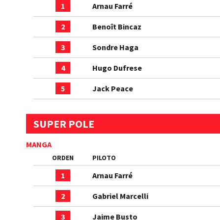
1
Arnau Farré
2
Benoît Bincaz
3
Sondre Haga
4
Hugo Dufrese
5
Jack Peace
SUPER POLE
MANGA
ORDEN
PILOTO
1
Arnau Farré
2
Gabriel Marcelli
3
Jaime Busto