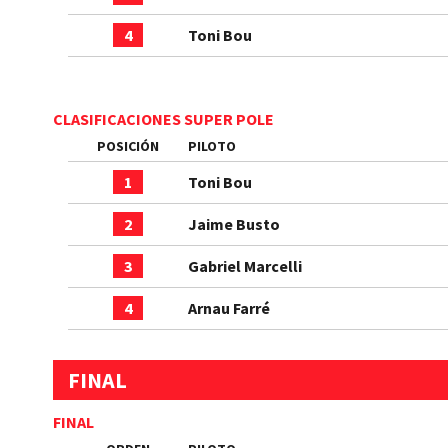
4
Toni Bou
CLASIFICACIONES SUPER POLE
POSICIÓN
PILOTO
1
Toni Bou
2
Jaime Busto
3
Gabriel Marcelli
4
Arnau Farré
FINAL
FINAL