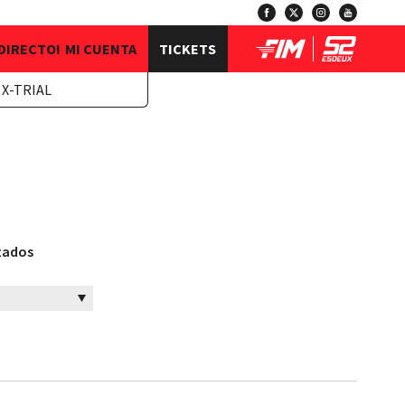
 DIRECTO!
MI CUENTA
TICKETS
 X-TRIAL
ltados