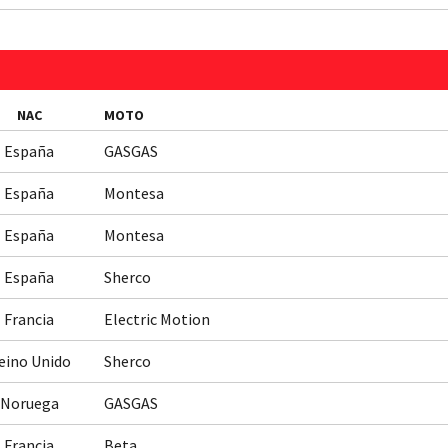
N
NAC
MOTO
España
GASGAS
España
Montesa
España
Montesa
España
Sherco
Francia
Electric Motion
eino Unido
Sherco
Noruega
GASGAS
Francia
Beta