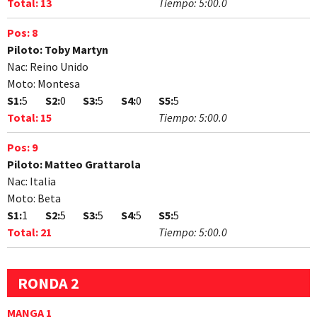
Total:
13
Tiempo:
5:00.0
Pos:
8
Piloto:
Toby Martyn
Nac:
Reino Unido
Moto:
Montesa
S1:
5
S2:
0
S3:
5
S4:
0
S5:
5
Total:
15
Tiempo:
5:00.0
Pos:
9
Piloto:
Matteo Grattarola
Nac:
Italia
Moto:
Beta
S1:
1
S2:
5
S3:
5
S4:
5
S5:
5
Total:
21
Tiempo:
5:00.0
RONDA 2
MANGA 1