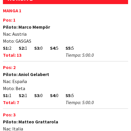
MANGA 1
Pos:
1
Piloto:
Marco Mempör
Nac:
Austria
Moto:
GASGAS
S1:
2
S2:
1
S3:
0
S4:
5
S5:
5
Total:
13
Tiempo:
5:00.0
Pos:
2
Piloto:
Aniol Gelabert
Nac:
España
Moto:
Beta
S1:
1
S2:
1
S3:
0
S4:
0
S5:
5
Total:
7
Tiempo:
5:00.0
Pos:
3
Piloto:
Matteo Grattarola
Nac:
Italia