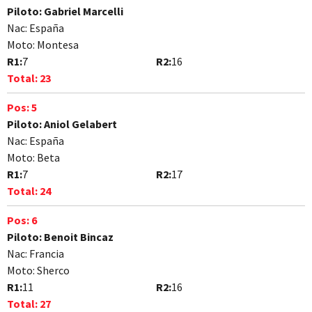
Piloto:
Gabriel Marcelli
Nac:
España
Moto:
Montesa
R1:
7
R2:
16
Total:
23
Pos:
5
Piloto:
Aniol Gelabert
Nac:
España
Moto:
Beta
R1:
7
R2:
17
Total:
24
Pos:
6
Piloto:
Benoit Bincaz
Nac:
Francia
Moto:
Sherco
R1:
11
R2:
16
Total:
27