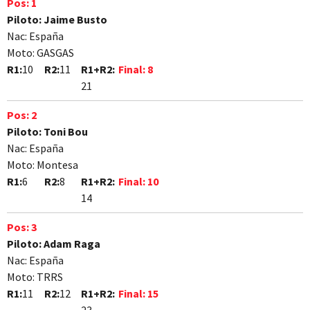
Pos:
1
Piloto:
Jaime Busto
Nac:
España
Moto:
GASGAS
R1:
10
R2:
11
R1+R2:
Final:
8
21
Pos:
2
Piloto:
Toni Bou
Nac:
España
Moto:
Montesa
R1:
6
R2:
8
R1+R2:
Final:
10
14
Pos:
3
Piloto:
Adam Raga
Nac:
España
Moto:
TRRS
R1:
11
R2:
12
R1+R2:
Final:
15