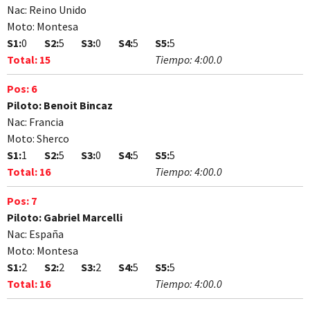
Nac:
Reino Unido
Moto:
Montesa
S1:
0
S2:
5
S3:
0
S4:
5
S5:
5
Total:
15
Tiempo:
4:00.0
Pos:
6
Piloto:
Benoit Bincaz
Nac:
Francia
Moto:
Sherco
S1:
1
S2:
5
S3:
0
S4:
5
S5:
5
Total:
16
Tiempo:
4:00.0
Pos:
7
Piloto:
Gabriel Marcelli
Nac:
España
Moto:
Montesa
S1:
2
S2:
2
S3:
2
S4:
5
S5:
5
Total:
16
Tiempo:
4:00.0