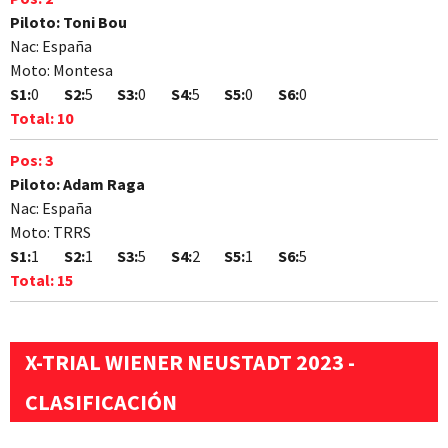
Piloto:
Toni Bou
Nac:
España
Moto:
Montesa
S1:
0
S2:
5
S3:
0
S4:
5
S5:
0
S6:
0
Total:
10
Pos:
3
Piloto:
Adam Raga
Nac:
España
Moto:
TRRS
S1:
1
S2:
1
S3:
5
S4:
2
S5:
1
S6:
5
Total:
15
X-TRIAL WIENER NEUSTADT 2023 -
CLASIFICACIÓN