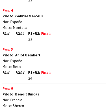
23
Pos:
4
Piloto:
Gabriel Marcelli
Nac:
España
Moto:
Montesa
R1:
7
R2:
16
R1+R2:
Final:
23
Pos:
5
Piloto:
Aniol Gelabert
Nac:
España
Moto:
Beta
R1:
7
R2:
17
R1+R2:
Final:
24
Pos:
6
Piloto:
Benoit Bincaz
Nac:
Francia
Moto:
Sherco