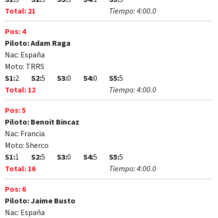
Total:
21
Tiempo:
4:00.0
Pos:
4
Piloto:
Adam Raga
Nac:
España
Moto:
TRRS
S1:
2
S2:
5
S3:
0
S4:
0
S5:
5
Total:
12
Tiempo:
4:00.0
Pos:
5
Piloto:
Benoit Bincaz
Nac:
Francia
Moto:
Sherco
S1:
1
S2:
5
S3:
0
S4:
5
S5:
5
Total:
16
Tiempo:
4:00.0
Pos:
6
Piloto:
Jaime Busto
Nac:
España