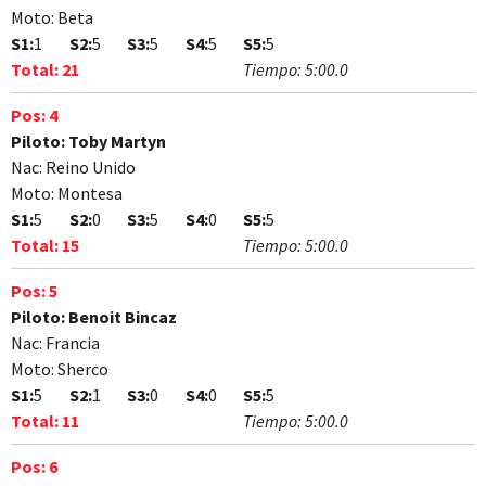
Moto:
Beta
S1:
1
S2:
5
S3:
5
S4:
5
S5:
5
Total:
21
Tiempo:
5:00.0
Pos:
4
Piloto:
Toby Martyn
Nac:
Reino Unido
Moto:
Montesa
S1:
5
S2:
0
S3:
5
S4:
0
S5:
5
Total:
15
Tiempo:
5:00.0
Pos:
5
Piloto:
Benoit Bincaz
Nac:
Francia
Moto:
Sherco
S1:
5
S2:
1
S3:
0
S4:
0
S5:
5
Total:
11
Tiempo:
5:00.0
Pos:
6