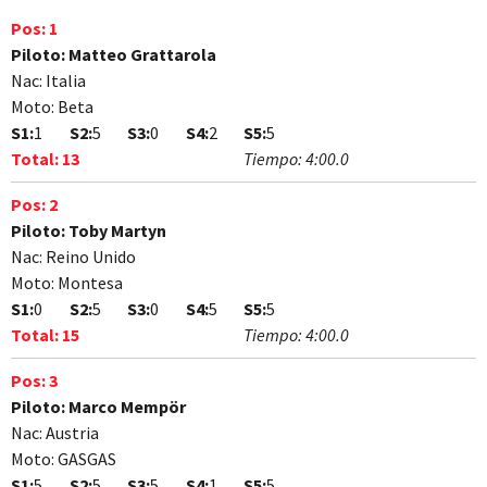
Pos:
1
Piloto:
Matteo Grattarola
Nac:
Italia
Moto:
Beta
S1:
1
S2:
5
S3:
0
S4:
2
S5:
5
Total:
13
Tiempo:
4:00.0
Pos:
2
Piloto:
Toby Martyn
Nac:
Reino Unido
Moto:
Montesa
S1:
0
S2:
5
S3:
0
S4:
5
S5:
5
Total:
15
Tiempo:
4:00.0
Pos:
3
Piloto:
Marco Mempör
Nac:
Austria
Moto:
GASGAS
S1:
5
S2:
5
S3:
5
S4:
1
S5:
5