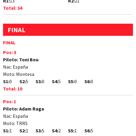
R1:
13
R2:
21
Total:
34
FINAL
FINAL
Pos:
3
Piloto:
Toni Bou
Nac:
España
Moto:
Montesa
S1:
0
S2:
5
S3:
0
S4:
5
S5:
0
S6:
0
Total:
10
Pos:
1
Piloto:
Adam Raga
Nac:
España
Moto:
TRRS
S1:
1
S2:
1
S3:
5
S4:
2
S5:
1
S6:
5