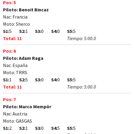
Pos:
5
Piloto:
Benoit Bincaz
Nac:
Francia
Moto:
Sherco
S1:
5
S2:
1
S3:
0
S4:
0
S5:
5
Total:
11
Tiempo:
5:00.0
Pos:
6
Piloto:
Adam Raga
Nac:
España
Moto:
TRRS
S1:
1
S2:
5
S3:
0
S4:
0
S5:
5
Total:
11
Tiempo:
5:00.0
Pos:
7
Piloto:
Marco Mempör
Nac:
Austria
Moto:
GASGAS
S1:
2
S2:
1
S3:
0
S4:
5
S5:
5