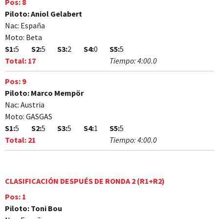
Pos:
8
Piloto:
Aniol Gelabert
Nac:
España
Moto:
Beta
S1:
5
S2:
5
S3:
2
S4:
0
S5:
5
Total:
17
Tiempo:
4:00.0
Pos:
9
Piloto:
Marco Mempör
Nac:
Austria
Moto:
GASGAS
S1:
5
S2:
5
S3:
5
S4:
1
S5:
5
Total:
21
Tiempo:
4:00.0
CLASIFICACIÓN DESPUÉS DE RONDA 2 (R1+R2)
Pos:
1
Piloto:
Toni Bou