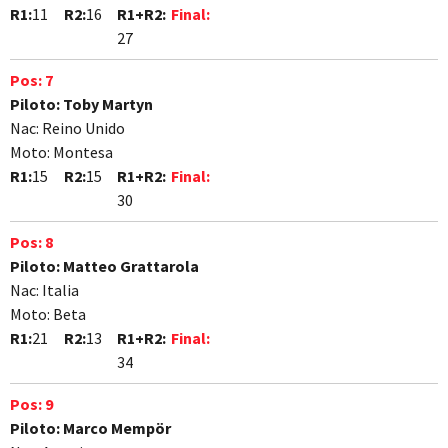
R1:
11
R2:
16
R1+R2:
Final:
27
Pos:
7
Piloto:
Toby Martyn
Nac:
Reino Unido
Moto:
Montesa
R1:
15
R2:
15
R1+R2:
Final:
30
Pos:
8
Piloto:
Matteo Grattarola
Nac:
Italia
Moto:
Beta
R1:
21
R2:
13
R1+R2:
Final:
34
Pos:
9
Piloto:
Marco Mempör