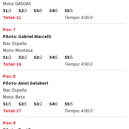
Moto:
GASGAS
S1:
3
S2:
3
S3:
0
S4:
0
S5:
5
Total:
11
Tiempo:
4:00.0
Pos:
7
Piloto:
Gabriel Marcelli
Nac:
España
Moto:
Montesa
S1:
2
S2:
2
S3:
2
S4:
5
S5:
5
Total:
16
Tiempo:
4:00.0
Pos:
8
Piloto:
Aniol Gelabert
Nac:
España
Moto:
Beta
S1:
5
S2:
5
S3:
2
S4:
0
S5:
5
Total:
17
Tiempo:
4:00.0
Pos:
9