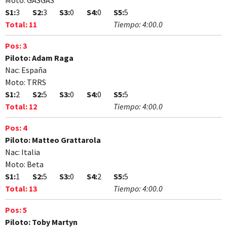
Moto:
GASGAS
S1:
3
S2:
3
S3:
0
S4:
0
S5:
5
Total:
11
Tiempo:
4:00.0
Pos:
3
Piloto:
Adam Raga
Nac:
España
Moto:
TRRS
S1:
2
S2:
5
S3:
0
S4:
0
S5:
5
Total:
12
Tiempo:
4:00.0
Pos:
4
Piloto:
Matteo Grattarola
Nac:
Italia
Moto:
Beta
S1:
1
S2:
5
S3:
0
S4:
2
S5:
5
Total:
13
Tiempo:
4:00.0
Pos:
5
Piloto:
Toby Martyn