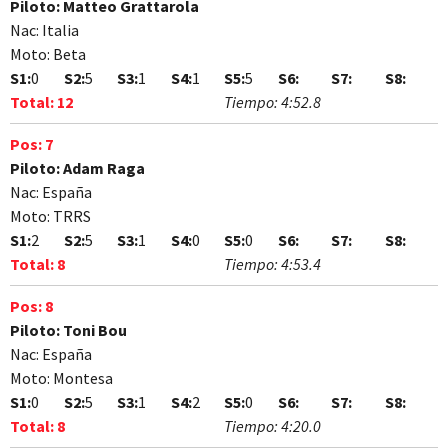
Piloto:
Matteo Grattarola
Nac:
Italia
Moto:
Beta
S1:
0
S2:
5
S3:
1
S4:
1
S5:
5
S6:
S7:
S8:
Total:
12
Tiempo:
4:52.8
Pos:
7
Piloto:
Adam Raga
Nac:
España
Moto:
TRRS
S1:
2
S2:
5
S3:
1
S4:
0
S5:
0
S6:
S7:
S8:
Total:
8
Tiempo:
4:53.4
Pos:
8
Piloto:
Toni Bou
Nac:
España
Moto:
Montesa
S1:
0
S2:
5
S3:
1
S4:
2
S5:
0
S6:
S7:
S8:
Total:
8
Tiempo:
4:20.0