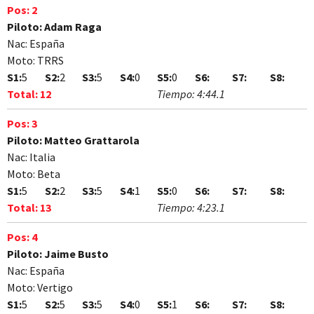
Pos:
2
Piloto:
Adam Raga
Nac:
España
Moto:
TRRS
S1:
5
S2:
2
S3:
5
S4:
0
S5:
0
S6:
S7:
S8:
Total:
12
Tiempo:
4:44.1
Pos:
3
Piloto:
Matteo Grattarola
Nac:
Italia
Moto:
Beta
S1:
5
S2:
2
S3:
5
S4:
1
S5:
0
S6:
S7:
S8:
Total:
13
Tiempo:
4:23.1
Pos:
4
Piloto:
Jaime Busto
Nac:
España
Moto:
Vertigo
S1:
5
S2:
5
S3:
5
S4:
0
S5:
1
S6:
S7:
S8: