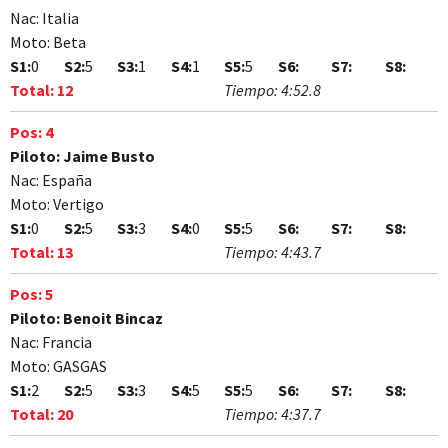
Nac:
Italia
Moto:
Beta
S1:
0
S2:
5
S3:
1
S4:
1
S5:
5
S6:
S7:
S8:
Total:
12
Tiempo:
4:52.8
Pos:
4
Piloto:
Jaime Busto
Nac:
España
Moto:
Vertigo
S1:
0
S2:
5
S3:
3
S4:
0
S5:
5
S6:
S7:
S8:
Total:
13
Tiempo:
4:43.7
Pos:
5
Piloto:
Benoit Bincaz
Nac:
Francia
Moto:
GASGAS
S1:
2
S2:
5
S3:
3
S4:
5
S5:
5
S6:
S7:
S8:
Total:
20
Tiempo:
4:37.7