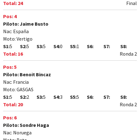
Total:
24
Final
Pos:
4
Piloto:
Jaime Busto
Nac:
España
Moto:
Vertigo
S1:
5
S2:
5
S3:
5
S4:
0
S5:
1
S6:
S7:
S8:
Total:
16
Ronda 2
Pos:
5
Piloto:
Benoit Bincaz
Nac:
Francia
Moto:
GASGAS
S1:
5
S2:
2
S3:
5
S4:
3
S5:
5
S6:
S7:
S8:
Total:
20
Ronda 2
Pos:
6
Piloto:
Sondre Haga
Nac:
Noruega