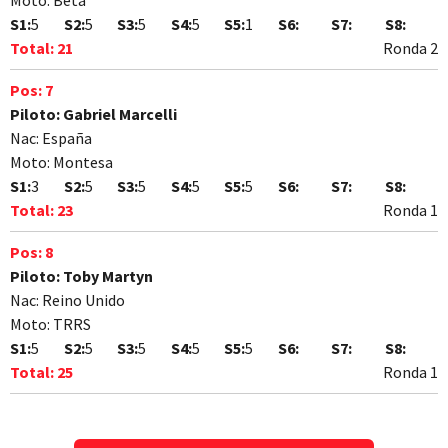
Moto:
Beta
S1:
5
S2:
5
S3:
5
S4:
5
S5:
1
S6:
S7:
S8:
Total:
21
Ronda 2
Pos:
7
Piloto:
Gabriel Marcelli
Nac:
España
Moto:
Montesa
S1:
3
S2:
5
S3:
5
S4:
5
S5:
5
S6:
S7:
S8:
Total:
23
Ronda 1
Pos:
8
Piloto:
Toby Martyn
Nac:
Reino Unido
Moto:
TRRS
S1:
5
S2:
5
S3:
5
S4:
5
S5:
5
S6:
S7:
S8:
Total:
25
Ronda 1