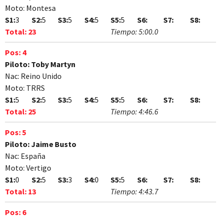
Moto:
Montesa
S1:
3
S2:
5
S3:
5
S4:
5
S5:
5
S6:
S7:
S8:
Total:
23
Tiempo:
5:00.0
Pos:
4
Piloto:
Toby Martyn
Nac:
Reino Unido
Moto:
TRRS
S1:
5
S2:
5
S3:
5
S4:
5
S5:
5
S6:
S7:
S8:
Total:
25
Tiempo:
4:46.6
Pos:
5
Piloto:
Jaime Busto
Nac:
España
Moto:
Vertigo
S1:
0
S2:
5
S3:
3
S4:
0
S5:
5
S6:
S7:
S8:
Total:
13
Tiempo:
4:43.7
Pos:
6