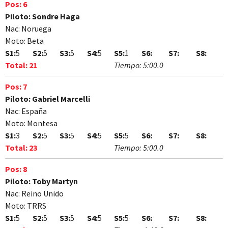
Pos:
6
Piloto:
Sondre Haga
Nac:
Noruega
Moto:
Beta
S1:
5
S2:
5
S3:
5
S4:
5
S5:
1
S6:
S7:
S8:
Total:
21
Tiempo:
5:00.0
Pos:
7
Piloto:
Gabriel Marcelli
Nac:
España
Moto:
Montesa
S1:
3
S2:
5
S3:
5
S4:
5
S5:
5
S6:
S7:
S8:
Total:
23
Tiempo:
5:00.0
Pos:
8
Piloto:
Toby Martyn
Nac:
Reino Unido
Moto:
TRRS
S1:
5
S2:
5
S3:
5
S4:
5
S5:
5
S6:
S7:
S8: