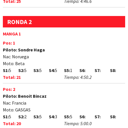
Total:
25
Tiempo:
4:46.6
RONDA 2
MANGA 1
Pos:
1
Piloto:
Sondre Haga
Nac:
Noruega
Moto:
Beta
S1:
5
S2:
5
S3:
5
S4:
5
S5:
1
S6:
S7:
S8:
Total:
21
Tiempo:
4:50.2
Pos:
2
Piloto:
Benoit Bincaz
Nac:
Francia
Moto:
GASGAS
S1:
5
S2:
2
S3:
5
S4:
3
S5:
5
S6:
S7:
S8:
Total:
20
Tiempo:
5:00.0