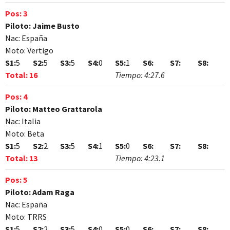
Pos:
3
Piloto:
Jaime Busto
Nac:
España
Moto:
Vertigo
S1:
5
S2:
5
S3:
5
S4:
0
S5:
1
S6:
S7:
S8:
Total:
16
Tiempo:
4:27.6
Pos:
4
Piloto:
Matteo Grattarola
Nac:
Italia
Moto:
Beta
S1:
5
S2:
2
S3:
5
S4:
1
S5:
0
S6:
S7:
S8:
Total:
13
Tiempo:
4:23.1
Pos:
5
Piloto:
Adam Raga
Nac:
España
Moto:
TRRS
S1:
5
S2:
2
S3:
5
S4:
0
S5:
0
S6:
S7:
S8: