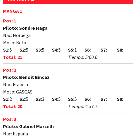
MANGA 1
Pos:
1
Piloto:
Sondre Haga
Nac:
Noruega
Moto:
Beta
S1:
5
S2:
5
S3:
5
S4:
5
S5:
1
S6:
S7:
S8:
Total:
21
Tiempo:
5:00.0
Pos:
2
Piloto:
Benoit Bincaz
Nac:
Francia
Moto:
GASGAS
S1:
2
S2:
5
S3:
3
S4:
5
S5:
5
S6:
S7:
S8:
Total:
20
Tiempo:
4:37.7
Pos:
3
Piloto:
Gabriel Marcelli
Nac:
España