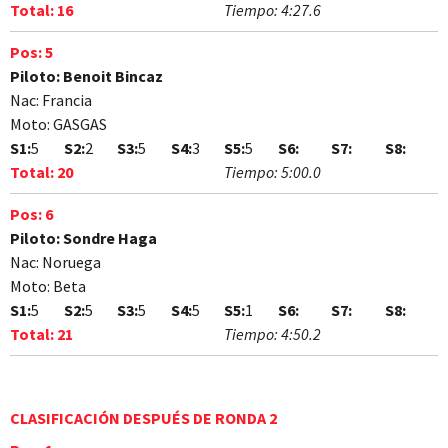
Total:
16
Tiempo:
4:27.6
Pos:
5
Piloto:
Benoit Bincaz
Nac:
Francia
Moto:
GASGAS
S1:
5
S2:
2
S3:
5
S4:
3
S5:
5
S6:
S7:
S8:
Total:
20
Tiempo:
5:00.0
Pos:
6
Piloto:
Sondre Haga
Nac:
Noruega
Moto:
Beta
S1:
5
S2:
5
S3:
5
S4:
5
S5:
1
S6:
S7:
S8:
Total:
21
Tiempo:
4:50.2
CLASIFICACIÓN DESPUÉS DE RONDA 2