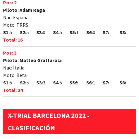
Pos:
2
Piloto:
Adam Raga
Nac:
España
Moto:
TRRS
S1:
5
S2:
5
S3:
0
S4:
5
S5:
1
S6:
0
S7:
S8:
Total:
16
Pos:
3
Piloto:
Matteo Grattarola
Nac:
Italia
Moto:
Beta
S1:
5
S2:
5
S3:
3
S4:
5
S5:
5
S6:
1
S7:
S8:
Total:
24
X-TRIAL BARCELONA 2022 -
CLASIFICACIÓN