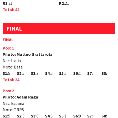
R1:
21
R2:
21
Total:
42
FINAL
FINAL
Pos:
1
Piloto:
Matteo Grattarola
Nac:
Italia
Moto:
Beta
S1:
5
S2:
5
S3:
3
S4:
5
S5:
5
S6:
1
S7:
S8:
Total:
24
Pos:
2
Piloto:
Adam Raga
Nac:
España
Moto:
TRRS
S1:
5
S2:
5
S3:
0
S4:
5
S5:
1
S6:
0
S7:
S8: