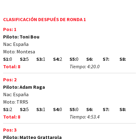
CLASIFICACIÓN DESPUÉS DE RONDA 1
Pos:
1
Piloto:
Toni Bou
Nac:
España
Moto:
Montesa
S1:
0
S2:
5
S3:
1
S4:
2
S5:
0
S6:
S7:
S8:
Total:
8
Tiempo:
4:20.0
Pos:
2
Piloto:
Adam Raga
Nac:
España
Moto:
TRRS
S1:
2
S2:
5
S3:
1
S4:
0
S5:
0
S6:
S7:
S8:
Total:
8
Tiempo:
4:53.4
Pos:
3
Piloto:
Matteo Grattarola