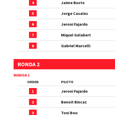
4
Jaime Busto
5
Jorge Casales
6
Jeroni Fajardo
7
Miquel Gelabert
8
Gabriel Marcelli
RONDA 2
MANGA 1
ORDEN
PILOTO
1
Jeroni Fajardo
2
Benoit Bincaz
3
Toni Bou