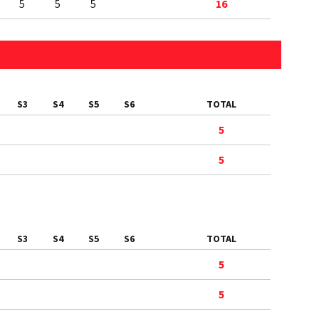
5
5
5
16
S3
S4
S5
S6
TOTAL
5
5
S3
S4
S5
S6
TOTAL
5
5