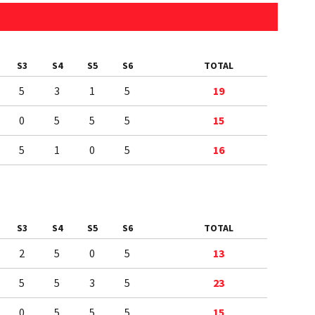
S3
S4
S5
S6
TOTAL
5
3
1
5
19
0
5
5
5
15
5
1
0
5
16
S3
S4
S5
S6
TOTAL
2
5
0
5
13
5
5
3
5
23
0
5
5
5
15