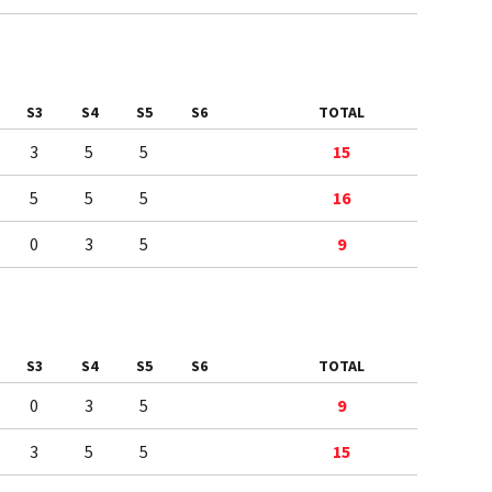
S3
S4
S5
S6
TOTAL
3
5
5
15
5
5
5
16
0
3
5
9
S3
S4
S5
S6
TOTAL
0
3
5
9
3
5
5
15