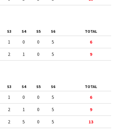
S3
S4
S5
S6
TOTAL
1
0
0
5
6
2
1
0
5
9
S3
S4
S5
S6
TOTAL
1
0
0
5
6
2
1
0
5
9
2
5
0
5
13