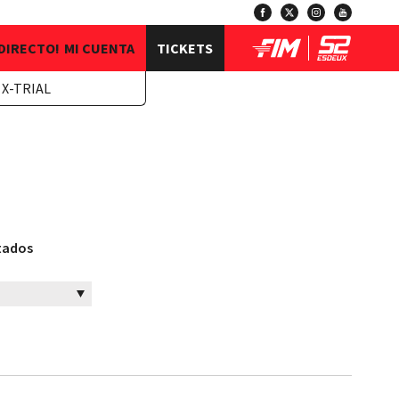
 DIRECTO!
MI CUENTA
TICKETS
 X-TRIAL
ltados