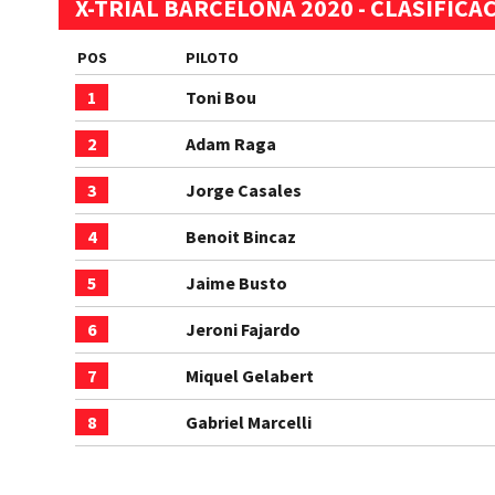
X-TRIAL BARCELONA 2020 - CLASIFICA
POS
PILOTO
1
Toni Bou
2
Adam Raga
3
Jorge Casales
4
Benoit Bincaz
5
Jaime Busto
6
Jeroni Fajardo
7
Miquel Gelabert
8
Gabriel Marcelli