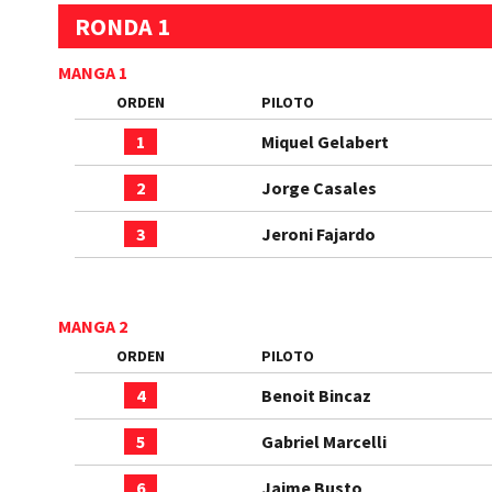
RONDA 1
MANGA 1
ORDEN
PILOTO
1
Miquel Gelabert
2
Jorge Casales
3
Jeroni Fajardo
MANGA 2
ORDEN
PILOTO
4
Benoit Bincaz
5
Gabriel Marcelli
6
Jaime Busto