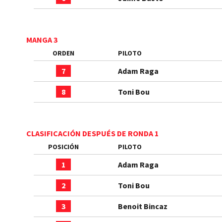
MANGA 3
ORDEN
PILOTO
7
Adam Raga
8
Toni Bou
CLASIFICACIÓN DESPUÉS DE RONDA 1
POSICIÓN
PILOTO
1
Adam Raga
2
Toni Bou
3
Benoit Bincaz