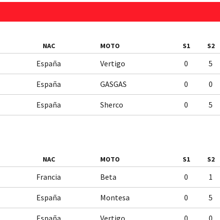
NAC
MOTO
S1
S2
España
Vertigo
0
5
España
GASGAS
0
0
España
Sherco
0
5
NAC
MOTO
S1
S2
Francia
Beta
0
1
España
Montesa
0
5
España
Vertigo
0
0