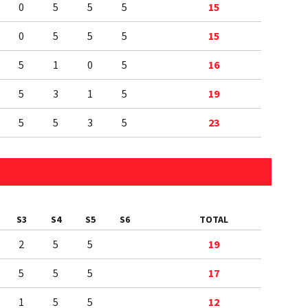
0
5
5
5
15
0
5
5
5
15
5
1
0
5
16
5
3
1
5
19
5
5
3
5
23
S3
S4
S5
S6
TOTAL
2
5
5
19
5
5
5
17
1
5
5
12