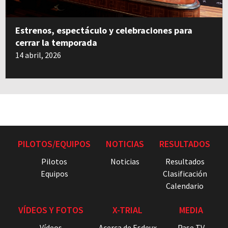
Estrenos, espectáculo y celebraciones para
cerrar la temporada
14 abril, 2026
PILOTOS/EQUIPOS
NOTICIAS
RESULTADOS
Pilotos
Noticias
Resultados
Equipos
Clasificación
Calendario
VÍDEOS Y FOTOS
X-TRIAL
MEDIA
Vídeos
Acerca de Esdeux
Pase TV