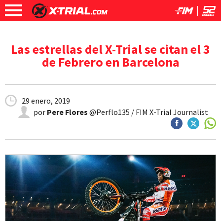
Las estrellas del X-Trial se citan el 3
de Febrero en Barcelona
29 enero, 2019
por
Pere Flores
@Perflo135 / FIM X-Trial Journalist