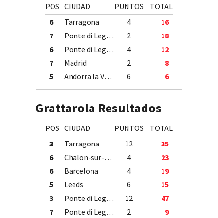
POS
CIUDAD
PUNTOS
TOTAL
6
Tarragona
4
16
7
Ponte di Legno
2
18
6
Ponte di Legno
4
12
7
Madrid
2
8
5
Andorra la Vella
6
6
Grattarola Resultados
POS
CIUDAD
PUNTOS
TOTAL
3
Tarragona
12
35
6
Chalon-sur-Saône
4
23
6
Barcelona
4
19
5
Leeds
6
15
3
Ponte di Legno
12
47
7
Ponte di Legno
2
9