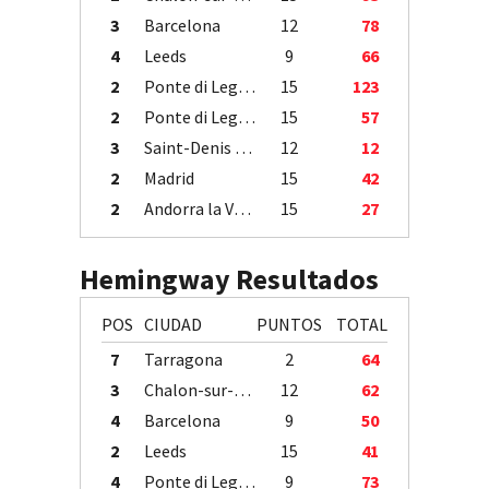
3
Barcelona
12
78
4
Leeds
9
66
2
Ponte di Legno
15
123
2
Ponte di Legno
15
57
3
Saint-Denis / Île de la Réunion
12
12
2
Madrid
15
42
2
Andorra la Vella
15
27
Hemingway Resultados
POS
CIUDAD
PUNTOS
TOTAL
7
Tarragona
2
64
3
Chalon-sur-Saône
12
62
4
Barcelona
9
50
2
Leeds
15
41
4
Ponte di Legno
9
73