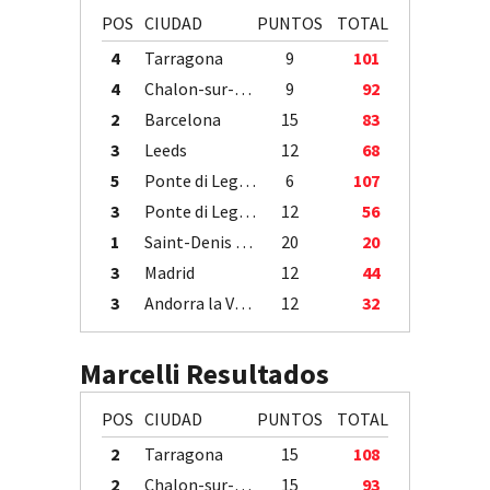
POS
CIUDAD
PUNTOS
TOTAL
4
Tarragona
9
101
4
Chalon-sur-Saône
9
92
2
Barcelona
15
83
3
Leeds
12
68
5
Ponte di Legno
6
107
3
Ponte di Legno
12
56
1
Saint-Denis / Île de la Réunion
20
20
3
Madrid
12
44
3
Andorra la Vella
12
32
Marcelli Resultados
POS
CIUDAD
PUNTOS
TOTAL
2
Tarragona
15
108
2
Chalon-sur-Saône
15
93