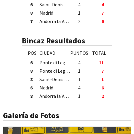
6
Saint-Denis / Île de la Réunion
4
4
8
Madrid
1
7
7
Andorra la Vella
2
6
Bincaz Resultados
POS
CIUDAD
PUNTOS
TOTAL
6
Ponte di Legno
4
11
8
Ponte di Legno
1
7
8
Saint-Denis / Île de la Réunion
1
1
6
Madrid
4
6
8
Andorra la Vella
1
2
Galería de Fotos