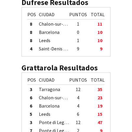
Dufrese Resultados
POS
CIUDAD
PUNTOS
TOTAL
8
Chalon-sur-Saône
1
11
8
Barcelona
0
10
8
Leeds
1
10
4
Saint-Denis / Île de la Réunion
9
9
Grattarola Resultados
POS
CIUDAD
PUNTOS
TOTAL
3
Tarragona
12
35
6
Chalon-sur-Saône
4
23
6
Barcelona
4
19
5
Leeds
6
15
3
Ponte di Legno
12
47
7
Ponte di Legno
2
9