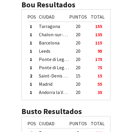
Bou Resultados
POS
CIUDAD
PUNTOS
TOTAL
1
Tarragona
20
155
1
Chalon-sur-Saône
20
135
1
Barcelona
20
115
1
Leeds
20
95
1
Ponte di Legno
20
175
1
Ponte di Legno
20
75
2
Saint-Denis / Île de la Réunion
15
15
1
Madrid
20
55
1
Andorra la Vella
20
35
Busto Resultados
POS
CIUDAD
PUNTOS
TOTAL