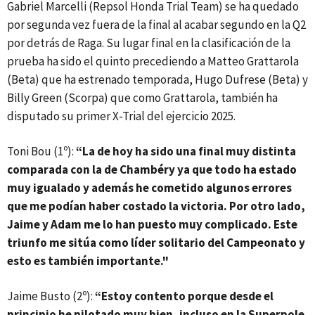
Gabriel Marcelli (Repsol Honda Trial Team) se ha quedado
por segunda vez fuera de la final al acabar segundo en la Q2
por detrás de Raga. Su lugar final en la clasificación de la
prueba ha sido el quinto precediendo a Matteo Grattarola
(Beta) que ha estrenado temporada, Hugo Dufrese (Beta) y
Billy Green (Scorpa) que como Grattarola, también ha
disputado su primer X-Trial del ejercicio 2025.
Toni Bou (1º):
“La de hoy ha sido una final muy distinta
comparada con la de Chambéry ya que todo ha estado
muy igualado y además he cometido algunos errores
que me podían haber costado la victoria. Por otro lado,
Jaime y Adam me lo han puesto muy complicado. Este
triunfo me sitúa como líder solitario del Campeonato y
esto es también importante."
Jaime Busto (2º):
“Estoy contento porque desde el
principio he pilotado muy bien, incluso en la Superpole