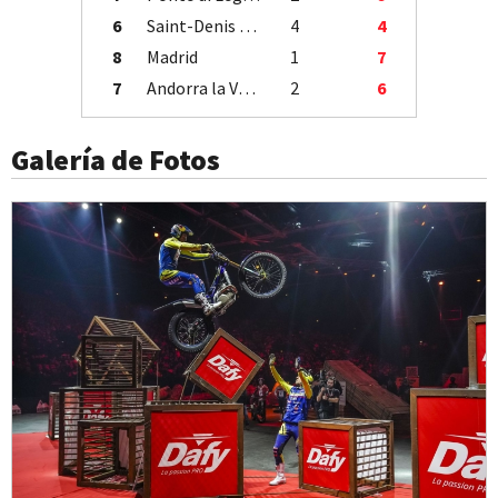
6
Saint-Denis / Île de la Réunion
4
4
8
Madrid
1
7
7
Andorra la Vella
2
6
Galería de Fotos