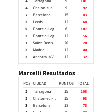
4
Tarragona
9
101
4
Chalon-sur-Saône
9
92
2
Barcelona
15
83
3
Leeds
12
68
5
Ponte di Legno
6
107
3
Ponte di Legno
12
56
1
Saint-Denis / Île de la Réunion
20
20
3
Madrid
12
44
3
Andorra la Vella
12
32
Marcelli Resultados
POS
CIUDAD
PUNTOS
TOTAL
2
Tarragona
15
108
2
Chalon-sur-Saône
15
93
3
Barcelona
12
78