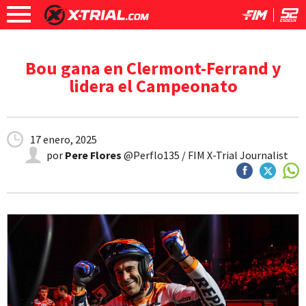
Bou gana en Clermont-Ferrand y
lidera el Campeonato
17 enero, 2025
por
Pere Flores
@Perflo135 / FIM X-Trial Journalist