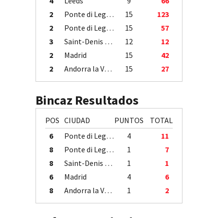
4
Leeds
9
66
2
Ponte di Legno
15
123
2
Ponte di Legno
15
57
3
Saint-Denis / Île de la Réunion
12
12
2
Madrid
15
42
2
Andorra la Vella
15
27
Bincaz Resultados
POS
CIUDAD
PUNTOS
TOTAL
6
Ponte di Legno
4
11
8
Ponte di Legno
1
7
8
Saint-Denis / Île de la Réunion
1
1
6
Madrid
4
6
8
Andorra la Vella
1
2