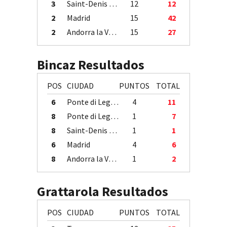
3
Saint-Denis / Île de la Réunion
12
12
2
Madrid
15
42
2
Andorra la Vella
15
27
Bincaz Resultados
POS
CIUDAD
PUNTOS
TOTAL
6
Ponte di Legno
4
11
8
Ponte di Legno
1
7
8
Saint-Denis / Île de la Réunion
1
1
6
Madrid
4
6
8
Andorra la Vella
1
2
Grattarola Resultados
POS
CIUDAD
PUNTOS
TOTAL