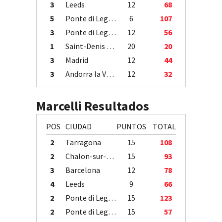
3
Leeds
12
68
5
Ponte di Legno
6
107
3
Ponte di Legno
12
56
1
Saint-Denis / Île de la Réunion
20
20
3
Madrid
12
44
3
Andorra la Vella
12
32
Marcelli Resultados
POS
CIUDAD
PUNTOS
TOTAL
2
Tarragona
15
108
2
Chalon-sur-Saône
15
93
3
Barcelona
12
78
4
Leeds
9
66
2
Ponte di Legno
15
123
2
Ponte di Legno
15
57