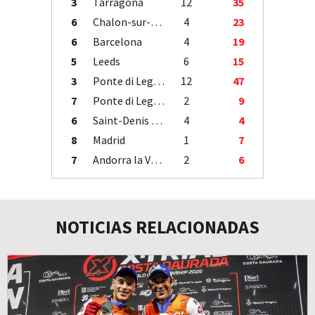
3
Tarragona
12
35
6
Chalon-sur-Saône
4
23
6
Barcelona
4
19
5
Leeds
6
15
3
Ponte di Legno
12
47
7
Ponte di Legno
2
9
6
Saint-Denis / Île de la Réunion
4
4
8
Madrid
1
7
7
Andorra la Vella
2
6
NOTICIAS RELACIONADAS