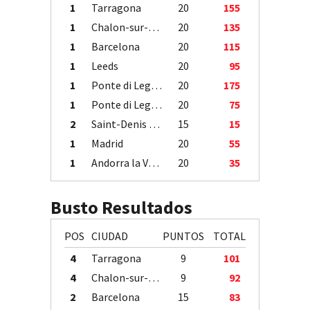
1
Tarragona
20
155
1
Chalon-sur-Saône
20
135
1
Barcelona
20
115
1
Leeds
20
95
1
Ponte di Legno
20
175
1
Ponte di Legno
20
75
2
Saint-Denis / Île de la Réunion
15
15
1
Madrid
20
55
1
Andorra la Vella
20
35
Busto Resultados
POS
CIUDAD
PUNTOS
TOTAL
4
Tarragona
9
101
4
Chalon-sur-Saône
9
92
2
Barcelona
15
83