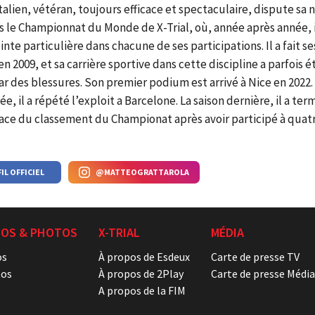
italien, vétéran, toujours efficace et spectaculaire, dispute sa
s le Championnat du Monde de X-Trial, où, année après année, il
nte particulière dans chacune de ses participations. Il a fait s
en 2009, et sa carrière sportive dans cette discipline a parfois é
ar des blessures. Son premier podium est arrivé à Nice en 2022.
, il a répété l’exploit a Barcelone. La saison dernière, il a term
ace du classement du Championat après avoir participé à quat
IL OFFICIEL
@MATTEOGRATTAROLA
ÉOS & PHOTOS
X-TRIAL
MÉDIA
os
À propos de Esdeux
Carte de presse TV
os
À propos de 2Play
Carte de presse Média
A propos de la FIM