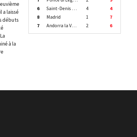
 neuvième
6
Saint-Denis / Île de la Réunion
4
4
 a laissé
8
Madrid
1
7
es débuts
7
Andorra la Vella
2
6
té
 La
iné à la
re