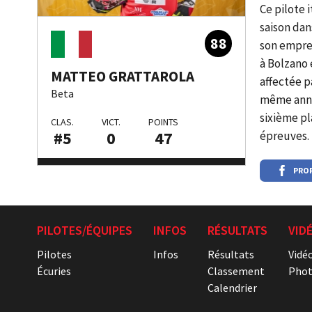
Ce pilote 
saison dan
88
son emprei
à Bolzano 
MATTEO GRATTAROLA
affectée p
Beta
même année
sixième pl
CLAS.
VICT.
POINTS
#5
0
47
épreuves.
PROF
PILOTES/ÉQUIPES
INFOS
RÉSULTATS
VID
Pilotes
Infos
Résultats
Vidé
Écuries
Classement
Phot
Calendrier