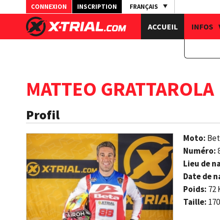
CONNEXION
INSCRIPTION
FRANÇAIS
ACCUEIL
INFOS
MATTEO GRATTAROLA
Profil
Moto:
Bet
Numéro:
Lieu de n
Date de n
Poids:
72 
Taille:
170