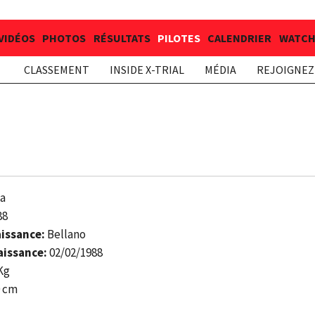
VIDÉOS
PHOTOS
RÉSULTATS
PILOTES
CALENDRIER
WATCH 
CLASSEMENT
INSIDE X-TRIAL
MÉDIA
REJOIGNEZ 
a
88
aissance:
Bellano
aissance:
02/02/1988
Kg
 cm