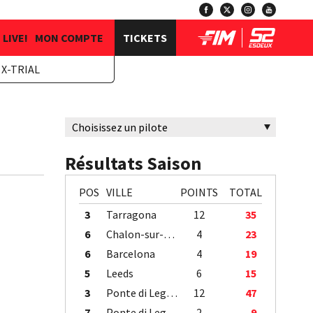
LIVE!
MON COMPTE
TICKETS
X-TRIAL
Résultats Saison
POS
VILLE
POINTS
TOTAL
3
Tarragona
12
35
6
Chalon-sur-Saône
4
23
6
Barcelona
4
19
5
Leeds
6
15
3
Ponte di Legno
12
47
7
Ponte di Legno
2
9