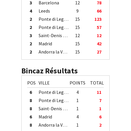
3
Barcelona
12
78
4
Leeds
9
66
2
Ponte di Legno
15
123
2
Ponte di Legno
15
57
3
Saint-Denis / Île de la Réunion
12
12
2
Madrid
15
42
2
Andorra la Vella
15
27
Bincaz Résultats
POS
VILLE
POINTS
TOTAL
6
Ponte di Legno
4
11
8
Ponte di Legno
1
7
8
Saint-Denis / Île de la Réunion
1
1
6
Madrid
4
6
8
Andorra la Vella
1
2