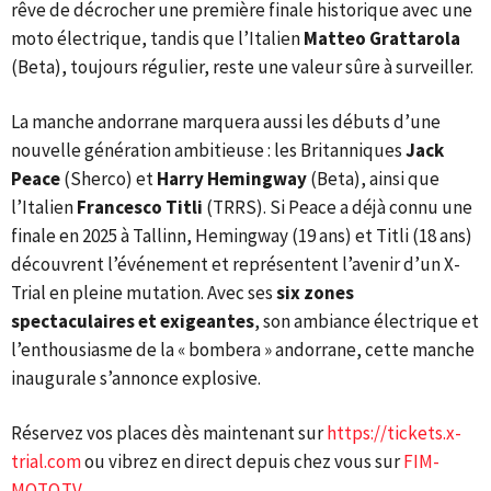
rêve de décrocher une première finale historique avec une
moto électrique, tandis que l’Italien
Matteo Grattarola
(Beta), toujours régulier, reste une valeur sûre à surveiller.
La manche andorrane marquera aussi les débuts d’une
nouvelle génération ambitieuse : les Britanniques
Jack
Peace
(Sherco) et
Harry Hemingway
(Beta), ainsi que
l’Italien
Francesco Titli
(TRRS). Si Peace a déjà connu une
finale en 2025 à Tallinn, Hemingway (19 ans) et Titli (18 ans)
découvrent l’événement et représentent l’avenir d’un X-
Trial en pleine mutation. Avec ses
six zones
spectaculaires et exigeantes
, son ambiance électrique et
l’enthousiasme de la « bombera » andorrane, cette manche
inaugurale s’annonce explosive.
Réservez vos places dès maintenant sur
https://tickets.x-
trial.com
ou vibrez en direct depuis chez vous sur
FIM-
MOTO.TV
.