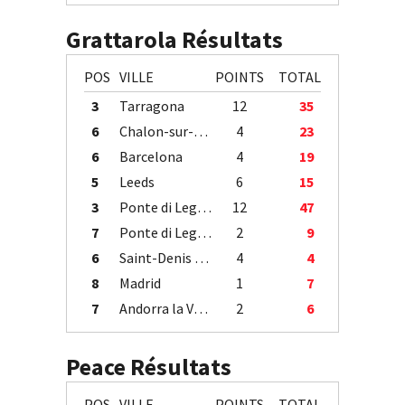
Grattarola Résultats
POS
VILLE
POINTS
TOTAL
3
Tarragona
12
35
6
Chalon-sur-Saône
4
23
6
Barcelona
4
19
5
Leeds
6
15
3
Ponte di Legno
12
47
7
Ponte di Legno
2
9
6
Saint-Denis / Île de la Réunion
4
4
8
Madrid
1
7
7
Andorra la Vella
2
6
Peace Résultats
POS
VILLE
POINTS
TOTAL