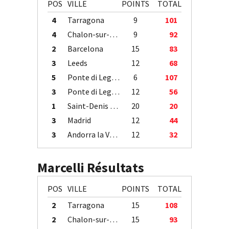
POS
VILLE
POINTS
TOTAL
4
Tarragona
9
101
4
Chalon-sur-Saône
9
92
2
Barcelona
15
83
3
Leeds
12
68
5
Ponte di Legno
6
107
3
Ponte di Legno
12
56
1
Saint-Denis / Île de la Réunion
20
20
3
Madrid
12
44
3
Andorra la Vella
12
32
Marcelli Résultats
POS
VILLE
POINTS
TOTAL
2
Tarragona
15
108
2
Chalon-sur-Saône
15
93