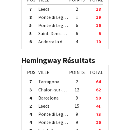
7
Leeds
2
18
8
Ponte di Legno
1
19
5
Ponte di Legno
6
16
5
Saint-Denis / Île de la Réunion
6
6
6
Andorra la Vella
4
10
Hemingway Résultats
POS
VILLE
POINTS
TOTAL
7
Tarragona
2
64
3
Chalon-sur-Saône
12
62
4
Barcelona
9
50
2
Leeds
15
41
4
Ponte di Legno
9
73
4
Ponte di Legno
9
26