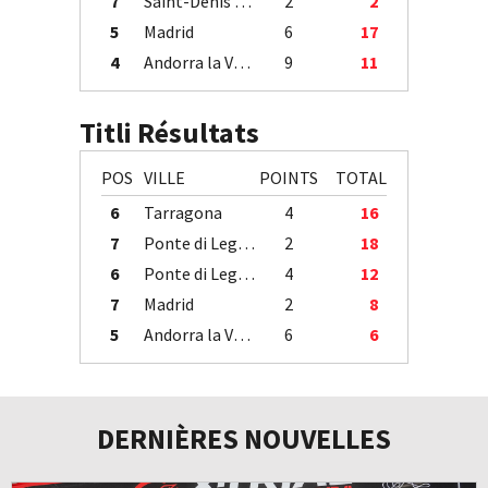
7
Saint-Denis / Île de la Réunion
2
2
5
Madrid
6
17
4
Andorra la Vella
9
11
Titli Résultats
POS
VILLE
POINTS
TOTAL
6
Tarragona
4
16
7
Ponte di Legno
2
18
6
Ponte di Legno
4
12
7
Madrid
2
8
5
Andorra la Vella
6
6
DERNIÈRES NOUVELLES