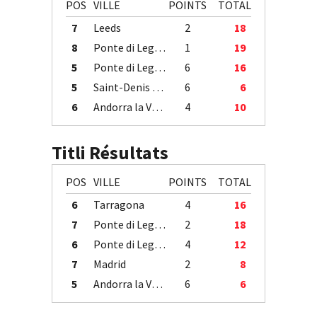
POS
VILLE
POINTS
TOTAL
7
Leeds
2
18
8
Ponte di Legno
1
19
5
Ponte di Legno
6
16
5
Saint-Denis / Île de la Réunion
6
6
6
Andorra la Vella
4
10
Titli Résultats
POS
VILLE
POINTS
TOTAL
6
Tarragona
4
16
7
Ponte di Legno
2
18
6
Ponte di Legno
4
12
7
Madrid
2
8
5
Andorra la Vella
6
6