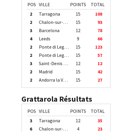
POS
VILLE
POINTS
TOTAL
2
Tarragona
15
108
2
Chalon-sur-Saône
15
93
3
Barcelona
12
78
4
Leeds
9
66
2
Ponte di Legno
15
123
2
Ponte di Legno
15
57
3
Saint-Denis / Île de la Réunion
12
12
2
Madrid
15
42
2
Andorra la Vella
15
27
Grattarola Résultats
POS
VILLE
POINTS
TOTAL
3
Tarragona
12
35
6
Chalon-sur-Saône
4
23