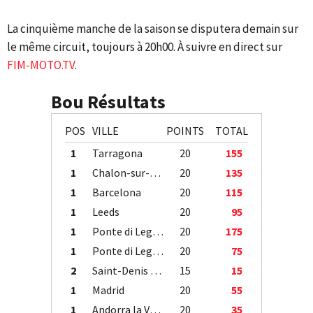
La cinquième manche de la saison se disputera demain sur
le même circuit, toujours à 20h00. À suivre en direct sur
FIM-MOTO.TV
.
Bou Résultats
POS
VILLE
POINTS
TOTAL
1
Tarragona
20
155
1
Chalon-sur-Saône
20
135
1
Barcelona
20
115
1
Leeds
20
95
1
Ponte di Legno
20
175
1
Ponte di Legno
20
75
2
Saint-Denis / Île de la Réunion
15
15
1
Madrid
20
55
1
Andorra la Vella
20
35