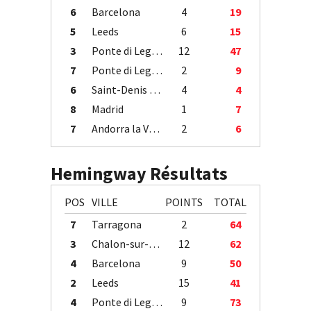
6
Barcelona
4
19
5
Leeds
6
15
3
Ponte di Legno
12
47
7
Ponte di Legno
2
9
6
Saint-Denis / Île de la Réunion
4
4
8
Madrid
1
7
7
Andorra la Vella
2
6
Hemingway Résultats
POS
VILLE
POINTS
TOTAL
7
Tarragona
2
64
3
Chalon-sur-Saône
12
62
4
Barcelona
9
50
2
Leeds
15
41
4
Ponte di Legno
9
73