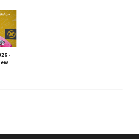
026 -
iew