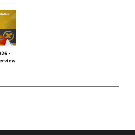
026 -
terview