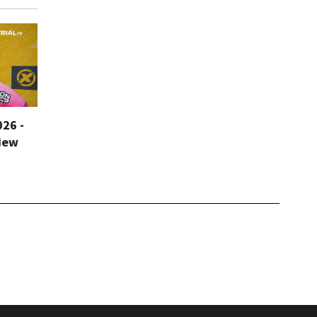
026 -
iew