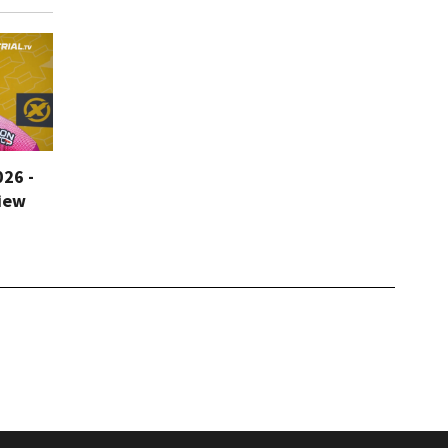
026 -
iew