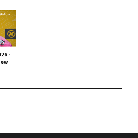
026 -
iew