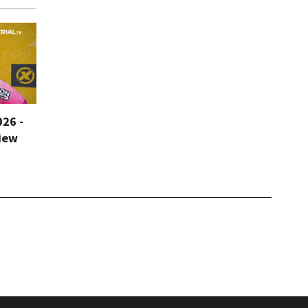
026 -
iew