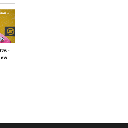
026 -
iew