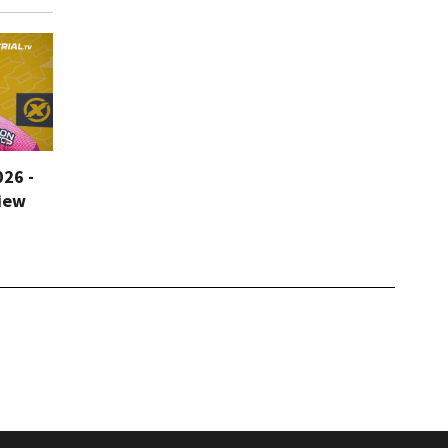
026 -
iew