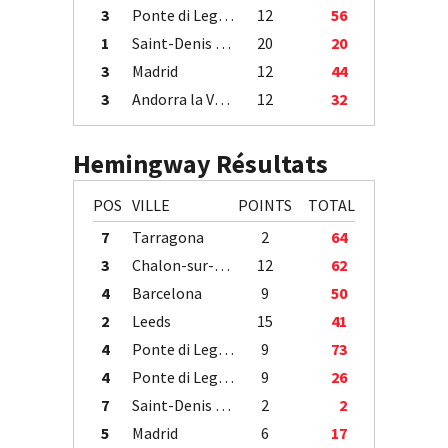
3
Ponte di Legno
12
56
1
Saint-Denis / Île de la Réunion
20
20
3
Madrid
12
44
3
Andorra la Vella
12
32
Hemingway Résultats
POS
VILLE
POINTS
TOTAL
7
Tarragona
2
64
3
Chalon-sur-Saône
12
62
4
Barcelona
9
50
2
Leeds
15
41
4
Ponte di Legno
9
73
4
Ponte di Legno
9
26
7
Saint-Denis / Île de la Réunion
2
2
5
Madrid
6
17