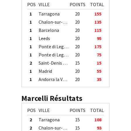
POS
VILLE
POINTS
TOTAL
1
Tarragona
20
155
1
Chalon-sur-Saône
20
135
1
Barcelona
20
115
1
Leeds
20
95
1
Ponte di Legno
20
175
1
Ponte di Legno
20
75
2
Saint-Denis / Île de la Réunion
15
15
1
Madrid
20
55
1
Andorra la Vella
20
35
Marcelli Résultats
POS
VILLE
POINTS
TOTAL
2
Tarragona
15
108
2
Chalon-sur-Saône
15
93