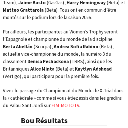
Team),
Jaime Busto
(GasGas),
Harry Hemingway
(Beta) et
Matteo Grattarola
(Beta). Tous ont en commun d’être
montés sur le podium lors de la saison 2026.
Par ailleurs, les participantes au Women’s Trophy seront
l’Espagnole et championne du monde de la discipline
Berta Abellán
(Scorpa),
Andrea Sofia Rabino
(Beta),
actuelle vice-championne du monde, la numéro 3 du
classement
Denisa Pechackova
(TRRS), ainsi que les
Britanniques
Alice Minta
(Beta) et
Kaytlyn Adshead
(Vertigo), qui participera pour la première fois.
Vivez le passage du Championnat du Monde de X-Trial dans
la « cathédrale » comme si vous étiez assis dans les gradins
du Palau Sant Jordi sur
FIM-MOTO.TV
.
Bou Résultats