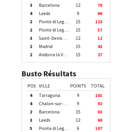
3
Barcelona
12
78
4
Leeds
9
66
2
Ponte di Legno
15
123
2
Ponte di Legno
15
57
3
Saint-Denis / Île de la Réunion
12
12
2
Madrid
15
42
2
Andorra la Vella
15
27
Busto Résultats
POS
VILLE
POINTS
TOTAL
4
Tarragona
9
101
4
Chalon-sur-Saône
9
92
2
Barcelona
15
83
3
Leeds
12
68
5
Ponte di Legno
6
107