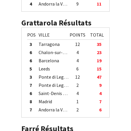
4
Andorra la Vella
9
11
Grattarola Résultats
POS
VILLE
POINTS
TOTAL
3
Tarragona
12
35
6
Chalon-sur-Saône
4
23
6
Barcelona
4
19
5
Leeds
6
15
3
Ponte di Legno
12
47
7
Ponte di Legno
2
9
6
Saint-Denis / Île de la Réunion
4
4
8
Madrid
1
7
7
Andorra la Vella
2
6
Farré Résultats