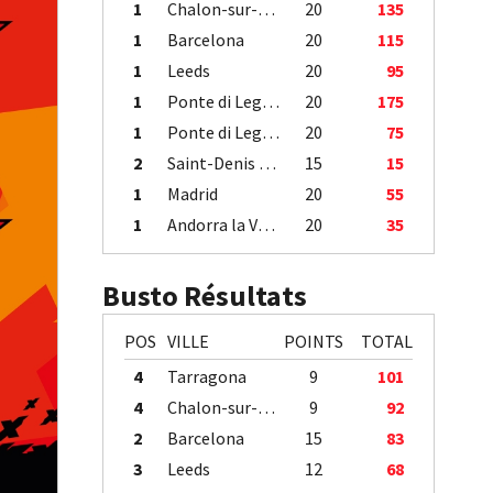
1
Chalon-sur-Saône
20
135
1
Barcelona
20
115
1
Leeds
20
95
1
Ponte di Legno
20
175
1
Ponte di Legno
20
75
2
Saint-Denis / Île de la Réunion
15
15
1
Madrid
20
55
1
Andorra la Vella
20
35
Busto Résultats
POS
VILLE
POINTS
TOTAL
4
Tarragona
9
101
4
Chalon-sur-Saône
9
92
2
Barcelona
15
83
3
Leeds
12
68