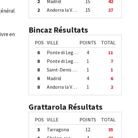
2
Madrid
15
42
2
Andorra la Vella
15
27
général
Bincaz Résultats
ivre en
POS
VILLE
POINTS
TOTAL
6
Ponte di Legno
4
11
8
Ponte di Legno
1
7
8
Saint-Denis / Île de la Réunion
1
1
6
Madrid
4
6
8
Andorra la Vella
1
2
Grattarola Résultats
POS
VILLE
POINTS
TOTAL
3
Tarragona
12
35