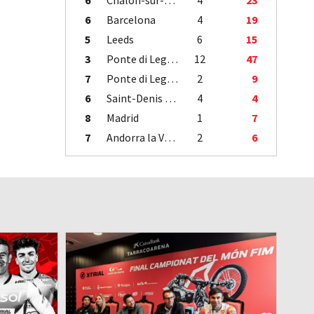
6
Chalon-sur-Saône
4
23
6
Barcelona
4
19
5
Leeds
6
15
3
Ponte di Legno
12
47
7
Ponte di Legno
2
9
6
Saint-Denis / Île de la Réunion
4
4
8
Madrid
1
7
7
Andorra la Vella
2
6