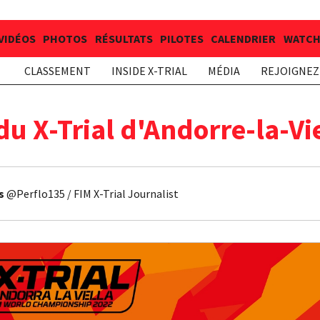
VIDÉOS
PHOTOS
RÉSULTATS
PILOTES
CALENDRIER
WATCH 
CLASSEMENT
INSIDE X-TRIAL
MÉDIA
REJOIGNEZ 
 du X-Trial d'Andorre-la-Vi
s
@Perflo135 / FIM X-Trial Journalist