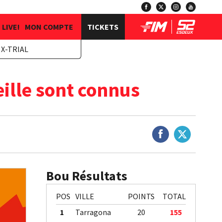
LIVE!
MON COMPTE
TICKETS
X-TRIAL
eille sont connus
Bou Résultats
POS
VILLE
POINTS
TOTAL
1
Tarragona
20
155