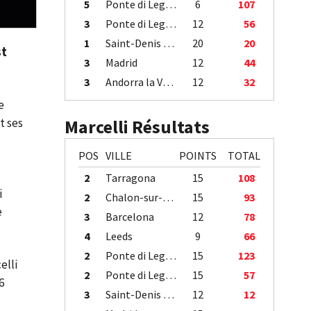
5
Ponte di Legno
6
107
3
Ponte di Legno
12
56
1
Saint-Denis / Île de la Réunion
20
20
st
3
Madrid
12
44
3
Andorra la Vella
12
32
e
t ses
Marcelli Résultats
POS
VILLE
POINTS
TOTAL
2
Tarragona
15
108
i
2
Chalon-sur-Saône
15
93
e
3
Barcelona
12
78
4
Leeds
9
66
2
Ponte di Legno
15
123
elli
2
Ponte di Legno
15
57
6
3
Saint-Denis / Île de la Réunion
12
12