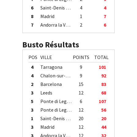
6
Saint-Denis / Île de la Réunion
4
4
8
Madrid
1
7
7
Andorra la Vella
2
6
Busto Résultats
POS
VILLE
POINTS
TOTAL
4
Tarragona
9
101
4
Chalon-sur-Saône
9
92
2
Barcelona
15
83
3
Leeds
12
68
5
Ponte di Legno
6
107
3
Ponte di Legno
12
56
1
Saint-Denis / Île de la Réunion
20
20
3
Madrid
12
44
3
Andorra la Vella
12
32