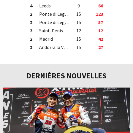
4
Leeds
9
66
2
Ponte di Legno
15
123
2
Ponte di Legno
15
57
3
Saint-Denis / Île de la Réunion
12
12
2
Madrid
15
42
2
Andorra la Vella
15
27
DERNIÈRES NOUVELLES