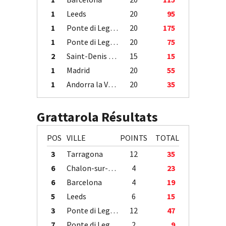
1
Leeds
20
95
1
Ponte di Legno
20
175
1
Ponte di Legno
20
75
2
Saint-Denis / Île de la Réunion
15
15
1
Madrid
20
55
1
Andorra la Vella
20
35
Grattarola Résultats
POS
VILLE
POINTS
TOTAL
3
Tarragona
12
35
6
Chalon-sur-Saône
4
23
6
Barcelona
4
19
5
Leeds
6
15
3
Ponte di Legno
12
47
7
Ponte di Legno
2
9