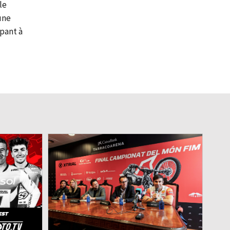
le
une
ipant à