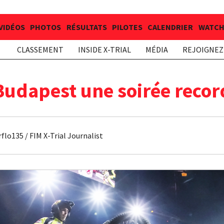
VIDÉOS
PHOTOS
RÉSULTATS
PILOTES
CALENDRIER
WATCH 
CLASSEMENT
INSIDE X-TRIAL
MÉDIA
REJOIGNEZ 
Budapest une soirée recor
lo135 / FIM X-Trial Journalist