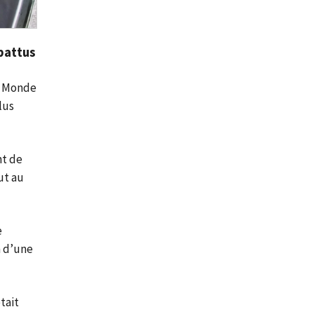
 battus
du Monde
lus
nt de
ut au
e
n d’une
tait