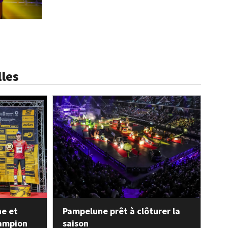
les
e et
Pampelune prêt à clôturer la
hampion
saison