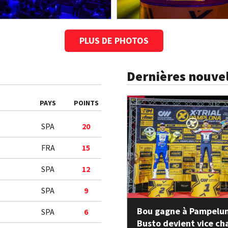
PLUS DE PHOTOS
Dernières nouvel
PAYS
POINTS
SPA
20
FRA
15
SPA
12
SPA
9
Bou gagne à Pampelun
SPA
6
Busto devient vice c