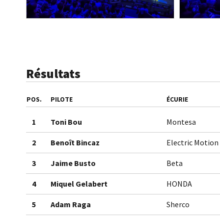
Résultats
POS.
PILOTE
ÉCURIE
1
Toni Bou
Montesa
2
Benoît Bincaz
Electric Motion
3
Jaime Busto
Beta
4
Miquel Gelabert
HONDA
5
Adam Raga
Sherco