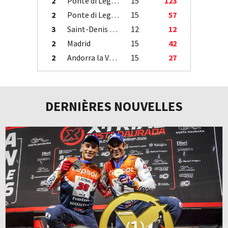
2
Ponte di Legno
15
123
2
Ponte di Legno
15
57
3
Saint-Denis / Île de la Réunion
12
12
2
Madrid
15
42
2
Andorra la Vella
15
27
DERNIÈRES NOUVELLES