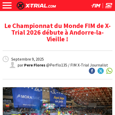
Le Championnat du Monde FIM de X-
Trial 2026 débute à Andorre-la-
Vieille !
Septembre 9, 2025
par
Pere Flores
@Perflo135 / FIM X-Trial Journalist