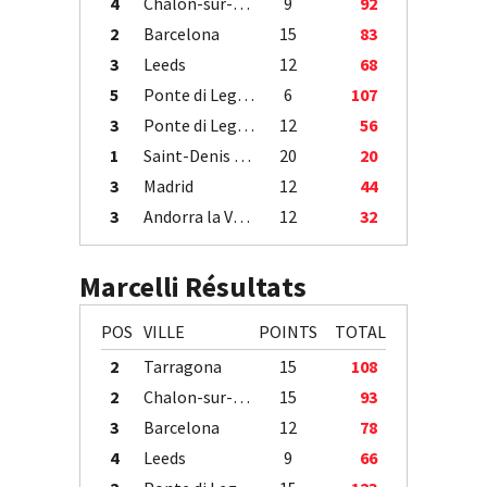
4
Chalon-sur-Saône
9
92
2
Barcelona
15
83
3
Leeds
12
68
5
Ponte di Legno
6
107
3
Ponte di Legno
12
56
1
Saint-Denis / Île de la Réunion
20
20
3
Madrid
12
44
3
Andorra la Vella
12
32
Marcelli Résultats
POS
VILLE
POINTS
TOTAL
2
Tarragona
15
108
2
Chalon-sur-Saône
15
93
3
Barcelona
12
78
4
Leeds
9
66