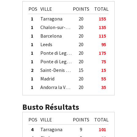
POS
VILLE
POINTS
TOTAL
1
Tarragona
20
155
1
Chalon-sur-Saône
20
135
1
Barcelona
20
115
1
Leeds
20
95
1
Ponte di Legno
20
175
1
Ponte di Legno
20
75
2
Saint-Denis / Île de la Réunion
15
15
1
Madrid
20
55
1
Andorra la Vella
20
35
Busto Résultats
POS
VILLE
POINTS
TOTAL
4
Tarragona
9
101