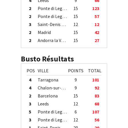
4
Leeds
9
66
2
Ponte di Legno
15
123
2
Ponte di Legno
15
57
3
Saint-Denis / Île de la Réunion
12
12
2
Madrid
15
42
2
Andorra la Vella
15
27
Busto Résultats
POS
VILLE
POINTS
TOTAL
4
Tarragona
9
101
4
Chalon-sur-Saône
9
92
2
Barcelona
15
83
3
Leeds
12
68
5
Ponte di Legno
6
107
3
Ponte di Legno
12
56
1
Saint-Denis / Île de la Réunion
20
20