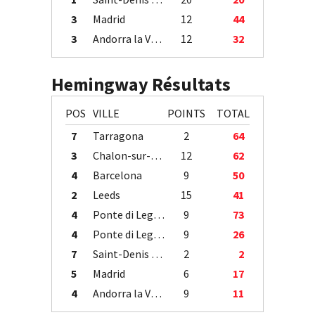
3
Madrid
12
44
3
Andorra la Vella
12
32
Hemingway Résultats
POS
VILLE
POINTS
TOTAL
7
Tarragona
2
64
3
Chalon-sur-Saône
12
62
4
Barcelona
9
50
2
Leeds
15
41
4
Ponte di Legno
9
73
4
Ponte di Legno
9
26
7
Saint-Denis / Île de la Réunion
2
2
5
Madrid
6
17
4
Andorra la Vella
9
11