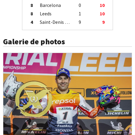
8
Barcelona
0
10
8
Leeds
1
10
4
Saint-Denis / Île de la Réunion
9
9
Galerie de photos