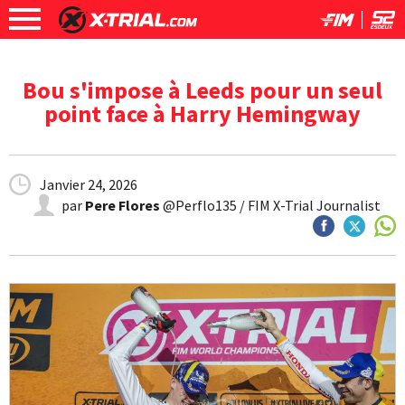
Bou s'impose à Leeds pour un seul
point face à Harry Hemingway
Janvier 24, 2026
par
Pere Flores
@Perflo135 / FIM X-Trial Journalist