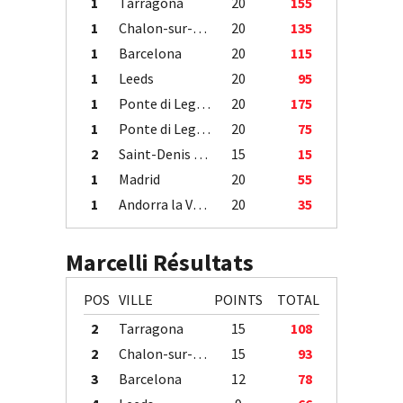
1
Tarragona
20
155
1
Chalon-sur-Saône
20
135
1
Barcelona
20
115
1
Leeds
20
95
1
Ponte di Legno
20
175
1
Ponte di Legno
20
75
2
Saint-Denis / Île de la Réunion
15
15
1
Madrid
20
55
1
Andorra la Vella
20
35
Marcelli Résultats
POS
VILLE
POINTS
TOTAL
2
Tarragona
15
108
2
Chalon-sur-Saône
15
93
3
Barcelona
12
78