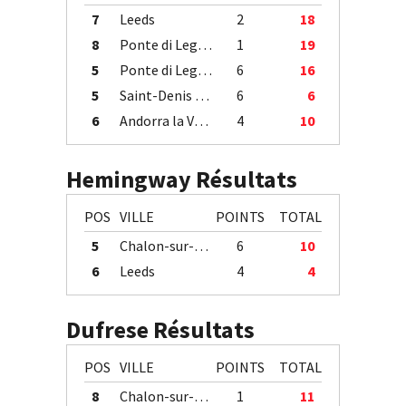
7
Leeds
2
18
8
Ponte di Legno
1
19
5
Ponte di Legno
6
16
5
Saint-Denis / Île de la Réunion
6
6
6
Andorra la Vella
4
10
Hemingway Résultats
POS
VILLE
POINTS
TOTAL
5
Chalon-sur-Saône
6
10
6
Leeds
4
4
Dufrese Résultats
POS
VILLE
POINTS
TOTAL
8
Chalon-sur-Saône
1
11