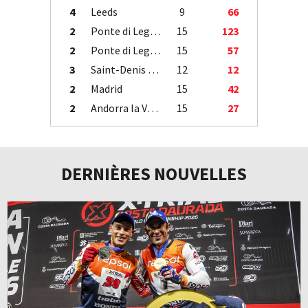
4
Leeds
9
66
2
Ponte di Legno
15
123
2
Ponte di Legno
15
57
3
Saint-Denis / Île de la Réunion
12
12
2
Madrid
15
42
2
Andorra la Vella
15
27
DERNIÈRES NOUVELLES