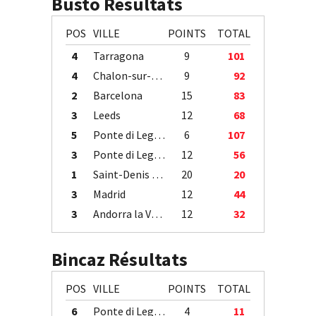
Busto Résultats
POS
VILLE
POINTS
TOTAL
4
Tarragona
9
101
4
Chalon-sur-Saône
9
92
2
Barcelona
15
83
3
Leeds
12
68
5
Ponte di Legno
6
107
3
Ponte di Legno
12
56
1
Saint-Denis / Île de la Réunion
20
20
3
Madrid
12
44
3
Andorra la Vella
12
32
Bincaz Résultats
POS
VILLE
POINTS
TOTAL
6
Ponte di Legno
4
11