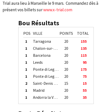
Trial aura lieu à Marseille le 9 mars. Commandez dès à
présent vos billets sur
www.x-trial.com
Bou Résultats
POS
VILLE
POINTS
TOTAL
1
Tarragona
20
155
1
Chalon-sur-Saône
20
135
1
Barcelona
20
115
1
Leeds
20
95
1
Ponte di Legno
20
175
1
Ponte di Legno
20
75
2
Saint-Denis / Île de la Réunion
15
15
1
Madrid
20
55
1
Andorra la Vella
20
35