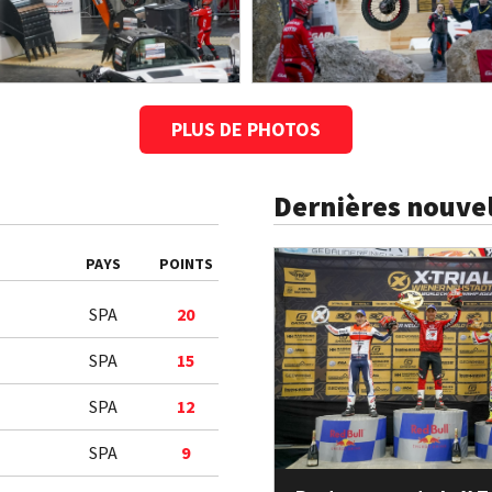
PLUS DE PHOTOS
Dernières nouvel
PAYS
POINTS
SPA
20
SPA
15
SPA
12
SPA
9