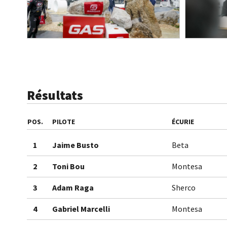
Résultats
POS.
PILOTE
ÉCURIE
1
Jaime Busto
Beta
2
Toni Bou
Montesa
3
Adam Raga
Sherco
4
Gabriel Marcelli
Montesa